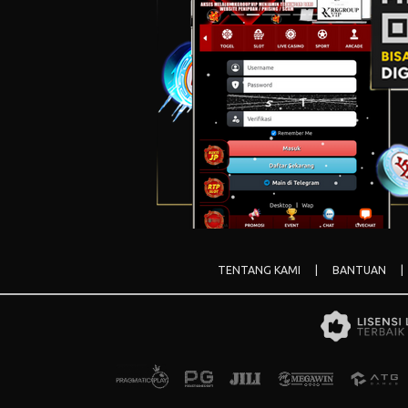
TENTANG KAMI
|
BANTUAN
|