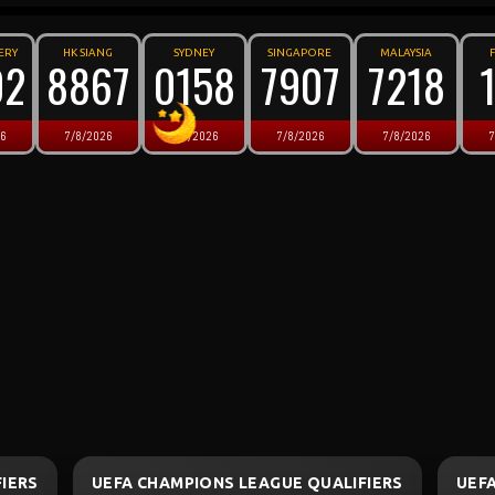
TERY
HK SIANG
SYDNEY
SINGAPORE
MALAYSIA
02
8867
0158
7907
7218
26
7/8/2026
7/8/2026
7/8/2026
7/8/2026
7
LIFIERS
E-FOOTBALL F24 ELITE CLUB FRIENDLY