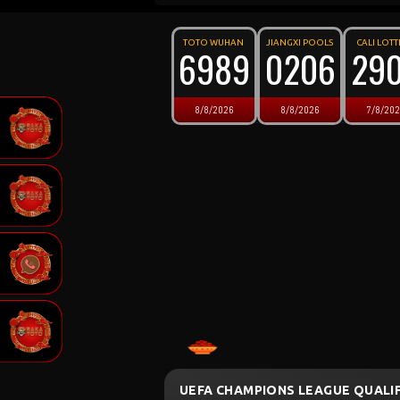
TOTO WUHAN
JIANGXI POOLS
CALI LOT
6989
0206
29
8/8/2026
8/8/2026
7/8/20
IONS LEAGUE QUALIFIERS
UEFA CHAMPIONS LEAGUE QUA