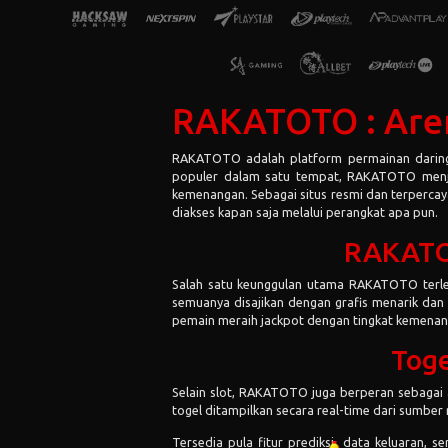
RAKATOTO : Arena
RAKATOTO
adalah platform permainan daring
populer dalam satu tempat, RAKATOTO menjad
kemenangan. Sebagai situs resmi dan terperca
diakses kapan saja melalui perangkat apa pun.
RAKATOT
Salah satu keunggulan utama
RAKATOTO
terl
semuanya disajikan dengan grafis menarik dan 
pemain meraih jackpot dengan tingkat kemenang
Toge
Selain slot, RAKATOTO juga berperan sebagai 
togel ditampilkan secara real-time dari sumbe