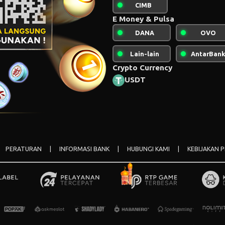
CIMB
E Money & Pulsa
DANA
OVO
Lain-lain
AntarBank
Crypto Currency
USDT
PERATURAN
|
INFORMASI BANK
|
HUBUNGI KAMI
|
KEBIJAKAN P