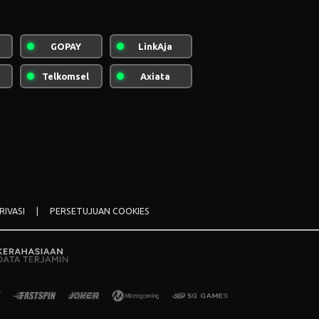
GOPAY
LinkAja
Telkomsel
Axiata
RIVASI
|
PERSETUJUAN COOKIES