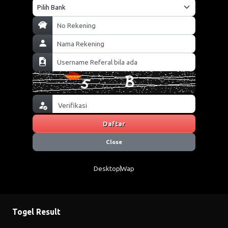
Daftar
Close
Desktop
Wap
Togel Result