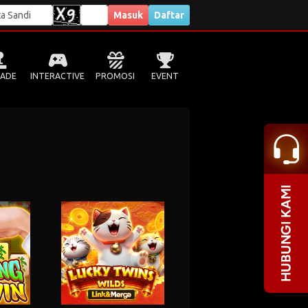
sung muncul link anti blokir kami ^.^
Selamat datang di Rakatoto | U
Masuk
Daftar
ADE
INTERACTIVE
PROMOSI
EVENT