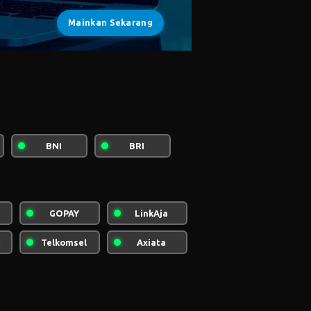
Mainkan Sekarang
Gold
Star Stash Wild 7's
BNI
BRI
zy Epic
Bears Make Bank!
GOPAY
LinkAja
Power Combo
Telkomsel
Axiata