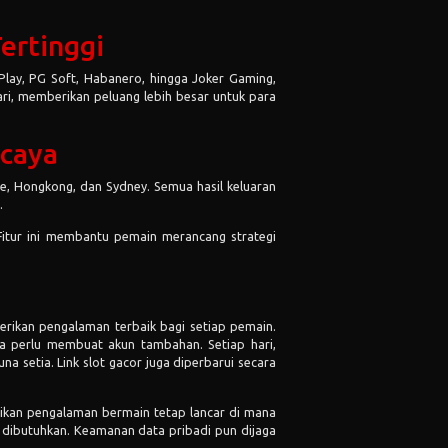
ertinggi
 Play, PG Soft, Habanero, hingga Joker Gaming,
ari, memberikan peluang lebih besar untuk para
unes
Tiger's Treasures
rcaya
e, Hongkong, dan Sydney. Semua hasil keluaran
.
. Fitur ini membantu pemain merancang strategi
dusa
Seven 7's
erikan pengalaman terbaik bagi setiap pemain.
pa perlu membuat akun tambahan. Setiap hari,
setia. Link slot gacor juga diperbarui secara
ikan pengalaman bermain tetap lancar di mana
 dibutuhkan. Keamanan data pribadi pun dijaga