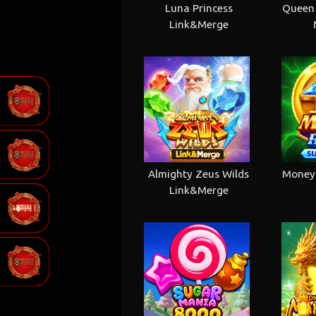
Luna Princess
Queen 
Link&Merge
Almighty Zeus Wilds
Money 
Link&Merge