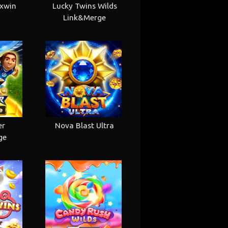
xwin
Lucky Twins Wilds
Link&Merge
er
Nova Blast Ultra
ge