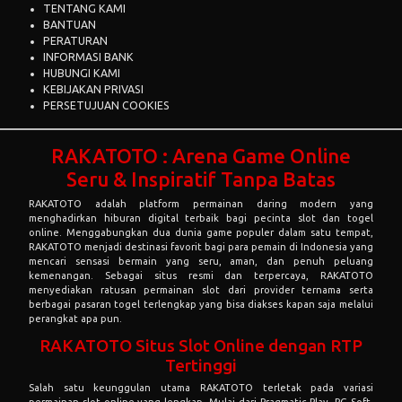
TENTANG KAMI
BANTUAN
PERATURAN
INFORMASI BANK
HUBUNGI KAMI
KEBIJAKAN PRIVASI
PERSETUJUAN COOKIES
RAKATOTO : Arena Game Online
Seru & Inspiratif Tanpa Batas
RAKATOTO
adalah platform permainan daring modern yang
menghadirkan hiburan digital terbaik bagi pecinta slot dan togel
online. Menggabungkan dua dunia game populer dalam satu tempat,
RAKATOTO menjadi destinasi favorit bagi para pemain di Indonesia yang
mencari sensasi bermain yang seru, aman, dan penuh peluang
kemenangan. Sebagai situs resmi dan terpercaya, RAKATOTO
menyediakan ratusan permainan slot dari provider ternama serta
berbagai pasaran togel terlengkap yang bisa diakses kapan saja melalui
perangkat apa pun.
RAKATOTO Situs Slot Online dengan RTP
Tertinggi
Salah satu keunggulan utama
RAKATOTO
terletak pada variasi
permainan slot online yang lengkap. Mulai dari Pragmatic Play, PG Soft,