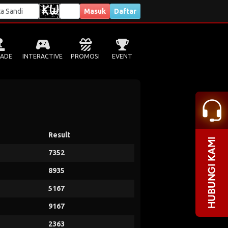
ngsung muncul link anti blokir kami ^.^
Selamat datang di Rakatoto |
Masuk
Daftar
ADE
INTERACTIVE
PROMOSI
EVENT
Result
7352
8935
5167
9167
2363