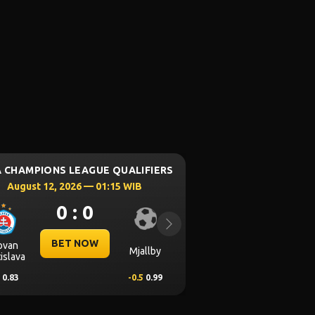
FOOTBALL F24 INTERNATIONAL
FRIENDLY
August 7, 2026 — 13:15 WIB
0 : 3
Next
BET NOW
e-
e-Belgium
erlands
0
0.70
0.00
0.92