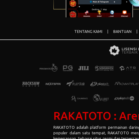
TENTANG KAMI
|
BANTUAN
|
RAKATOTO : Arena
RAKATOTO
adalah platform permainan daring