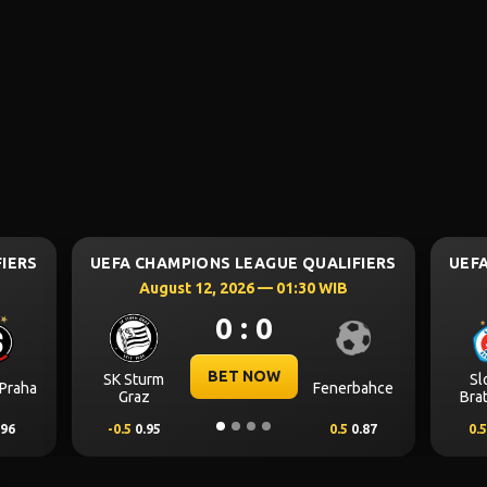
IERS
E-FOOTBALL F24 ELITE CLUB FRIENDLY
E-
August 7, 2026 — 13:30 WIB
1 : 0
BET NOW
e-
Saint-
e-Chelsea
Manchester
oise
City
Neth
1.00
0.5
0.58
-0.5
-0.82
0.0