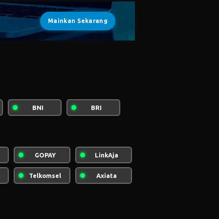
Mainkan Sekarang
BNI
BRI
GOPAY
LinkAja
Telkomsel
Axiata