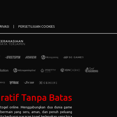
RIVASI
|
PERSETUJUAN COOKIES
ratif Tanpa Batas
n togel online. Menggabungkan dua dunia game