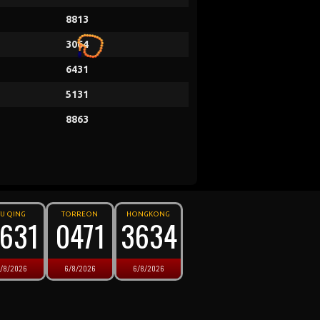
8813
3064
6431
5131
8863
FU QING
TORREON
HONGKONG
631
0471
3634
/8/2026
6/8/2026
6/8/2026