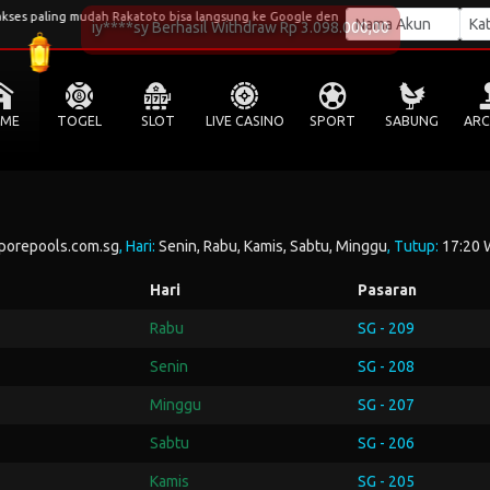
paling mudah Rakatoto bisa langsung ke Google dengan ketik Rakatoto, nanti akan la
iy****sy Berhasil Withdraw Rp 3.098.000,00
ME
TOGEL
SLOT
LIVE CASINO
SPORT
SABUNG
ARC
porepools.com.sg
, Hari:
Senin, Rabu, Kamis, Sabtu, Minggu
, Tutup:
17:20 
Hari
Pasaran
Rabu
SG - 209
Senin
SG - 208
Minggu
SG - 207
Sabtu
SG - 206
Kamis
SG - 205