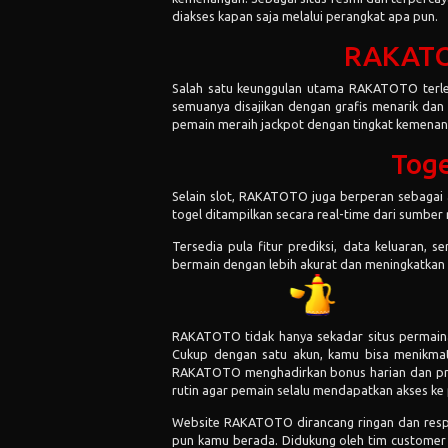
kemenangan. Sebagai situs resmi dan terperca
diakses kapan saja melalui perangkat apa pun.
RAKATOT
Salah satu keunggulan utama
RAKATOTO
terl
semuanya disajikan dengan grafis menarik dan 
pemain meraih jackpot dengan tingkat kemenang
Toge
Selain slot, RAKATOTO juga berperan sebagai 
togel ditampilkan secara real-time dari sumbe
Tersedia pula fitur prediksi, data keluaran, 
bermain dengan lebih akurat dan meningkatkan
RAKATOTO tidak hanya sekadar situs permainan
Cukup dengan satu akun, kamu bisa menikmati
RAKATOTO menghadirkan bonus harian dan promo
rutin agar pemain selalu mendapatkan akses ke
Website RAKATOTO dirancang ringan dan respo