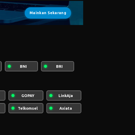
Mainkan Sekarang
BNI
BRI
GOPAY
LinkAja
Telkomsel
Axiata