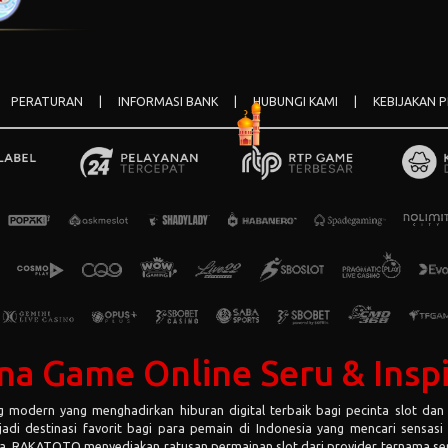
PERATURAN
|
INFORMASI BANK
|
HUBUNGI KAMI
|
KEBIJAKAN P
 Game Online Seru & Inspi
 modern yang menghadirkan hiburan digital terbaik bagi pecinta slot da
i destinasi favorit bagi para pemain di Indonesia yang mencari sensasi