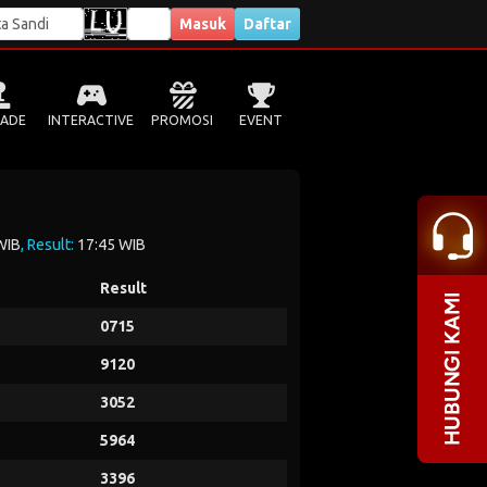
ngsung muncul link anti blokir kami ^.^
Selamat datang di Rakatoto |
Masuk
Daftar
ADE
INTERACTIVE
PROMOSI
EVENT
WIB
, Result:
17:45 WIB
Result
0715
9120
3052
5964
3396