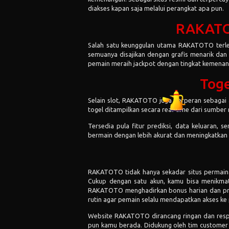
diakses kapan saja melalui perangkat apa pun.
RAKATOT
Salah satu keunggulan utama
RAKATOTO
terl
semuanya disajikan dengan grafis menarik dan 
pemain meraih jackpot dengan tingkat kemenang
Toge
Selain slot, RAKATOTO juga berperan sebagai 
togel ditampilkan secara real-time dari sumbe
Tersedia pula fitur prediksi, data keluaran, 
bermain dengan lebih akurat dan meningkatkan
RAKATOTO tidak hanya sekadar situs permainan
Cukup dengan satu akun, kamu bisa menikmati
RAKATOTO menghadirkan bonus harian dan promo
rutin agar pemain selalu mendapatkan akses ke
Website RAKATOTO dirancang ringan dan respo
pun kamu berada. Didukung oleh tim customer 