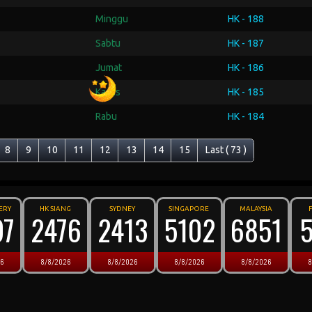
Minggu
HK - 188
Sabtu
HK - 187
Jumat
HK - 186
Kamis
HK - 185
Rabu
HK - 184
8
9
10
11
12
13
14
15
Last ( 73 )
TERY
HK SIANG
SYDNEY
SINGAPORE
MALAYSIA
97
2476
2413
5102
6851
5
26
8/8/2026
8/8/2026
8/8/2026
8/8/2026
8