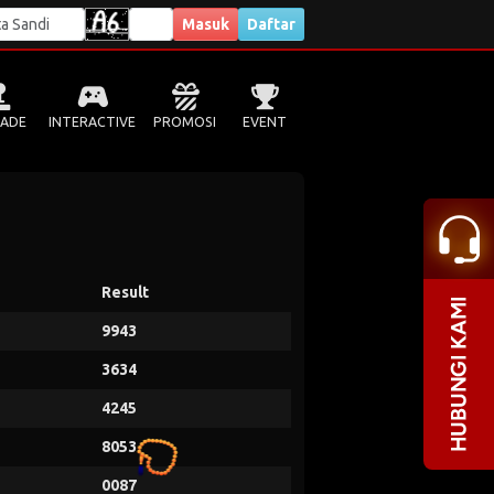
angsung muncul link anti blokir kami ^.^
Selamat datang di Rakatoto 
Masuk
Daftar
ADE
INTERACTIVE
PROMOSI
EVENT
Result
9943
3634
4245
8053
0087