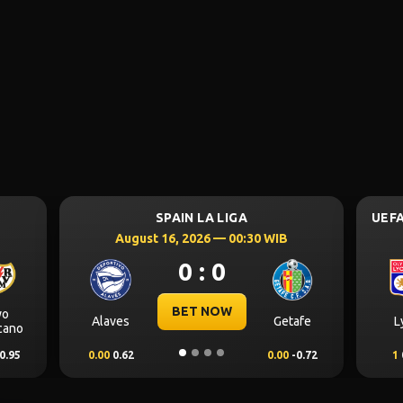
LIFIERS
UEFA CHAMPIONS LEAGUE QUALIFIERS
U
IB
August 12, 2026 — 01:15 WIB
0 : 0
BET NOW
Slovan
nerbahce
Mjallby
Bratislava
0.5
0.87
0.5
0.83
-0.5
0.99