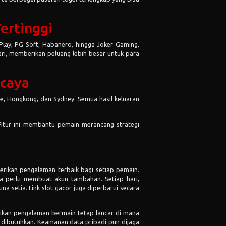
ertinggi
 Play, PG Soft, Habanero, hingga Joker Gaming,
ari, memberikan peluang lebih besar untuk para
rcaya
e, Hongkong, dan Sydney. Semua hasil keluaran
.
. Fitur ini membantu pemain merancang strategi
erikan pengalaman terbaik bagi setiap pemain.
pa perlu membuat akun tambahan. Setiap hari,
setia. Link slot gacor juga diperbarui secara
ikan pengalaman bermain tetap lancar di mana
 dibutuhkan. Keamanan data pribadi pun dijaga