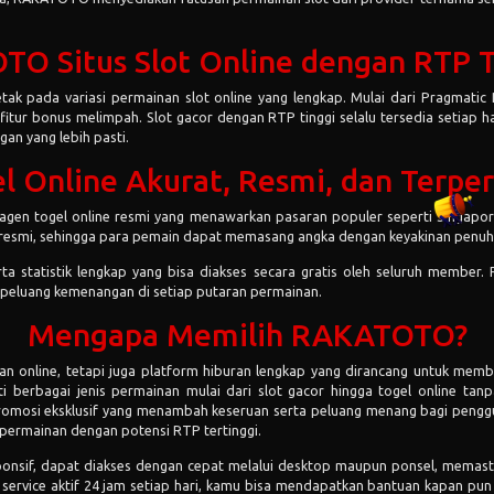
O Situs Slot Online dengan RTP T
etak pada variasi permainan slot online yang lengkap. Mulai dari Pragmatic
fitur bonus melimpah. Slot gacor dengan RTP tinggi selalu tersedia setiap h
an yang lebih pasti.
l Online Akurat, Resmi, dan Terpe
agen togel online resmi yang menawarkan pasaran populer seperti Singapor
r resmi, sehingga para pemain dapat memasang angka dengan keyakinan penuh
serta statistik lengkap yang bisa diakses secara gratis oleh seluruh member
 peluang kemenangan di setiap putaran permainan.
Mengapa Memilih RAKATOTO?
 online, tetapi juga platform hiburan lengkap yang dirancang untuk memb
 berbagai jenis permainan mulai dari slot gacor hingga togel online tan
si eksklusif yang menambah keseruan serta peluang menang bagi pengguna 
 permainan dengan potensi RTP tertinggi.
nsif, dapat diakses dengan cepat melalui desktop maupun ponsel, memast
service aktif 24 jam setiap hari, kamu bisa mendapatkan bantuan kapan pun