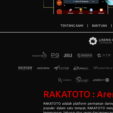
TENTANG KAMI
|
BANTUAN
|
RAKATOTO : Arena
RAKATOTO
adalah platform permainan daring
populer dalam satu tempat, RAKATOTO menjad
kemenangan. Sebagai situs resmi dan terperca