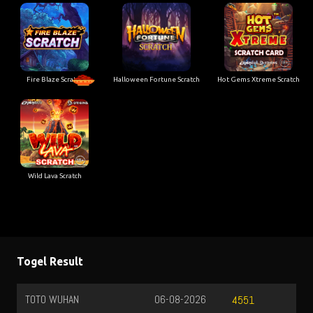
Fire Blaze Scratch
Halloween Fortune Scratch
Hot Gems Xtreme Scratch
Wild Lava Scratch
Togel Result
TOTO WUHAN
06-08-2026
4551