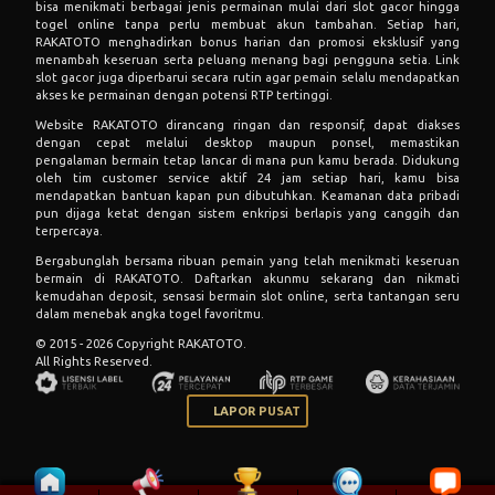
bisa menikmati berbagai jenis permainan mulai dari slot gacor hingga
togel online tanpa perlu membuat akun tambahan. Setiap hari,
RAKATOTO menghadirkan bonus harian dan promosi eksklusif yang
menambah keseruan serta peluang menang bagi pengguna setia. Link
slot gacor juga diperbarui secara rutin agar pemain selalu mendapatkan
akses ke permainan dengan potensi RTP tertinggi.
Website RAKATOTO dirancang ringan dan responsif, dapat diakses
dengan cepat melalui desktop maupun ponsel, memastikan
pengalaman bermain tetap lancar di mana pun kamu berada. Didukung
oleh tim customer service aktif 24 jam setiap hari, kamu bisa
mendapatkan bantuan kapan pun dibutuhkan. Keamanan data pribadi
pun dijaga ketat dengan sistem enkripsi berlapis yang canggih dan
terpercaya.
Bergabunglah bersama ribuan pemain yang telah menikmati keseruan
bermain di RAKATOTO. Daftarkan akunmu sekarang dan nikmati
kemudahan deposit, sensasi bermain slot online, serta tantangan seru
dalam menebak angka togel favoritmu.
© 2015 - 2026 Copyright RAKATOTO.
All Rights Reserved.
LAPOR PUSAT