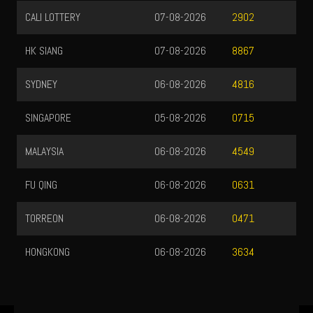
CALI LOTTERY
07-08-2026
2902
HK SIANG
07-08-2026
8867
SYDNEY
06-08-2026
4816
SINGAPORE
05-08-2026
0715
MALAYSIA
06-08-2026
4549
FU QING
06-08-2026
0631
TORREON
06-08-2026
0471
HONGKONG
06-08-2026
3634