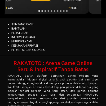
-0.5
0.95
0.5
0.87
TENTANG KAMI
BANTUAN
PERATURAN
INFORMASI BANK
HUBUNGI KAMI
KEBIJAKAN PRIVASI
PERSETUJUAN COOKIES
RAKATOTO : Arena Game Online
Seru & Inspiratif Tanpa Batas
RAKATOTO
adalah platform permainan daring modern yang
menghadirkan hiburan digital terbaik bagi pecinta slot dan togel
online. Menggabungkan dua dunia game populer dalam satu tempat,
RAKATOTO menjadi destinasi favorit bagi para pemain di Indonesia yang
mencari sensasi bermain yang seru, aman, dan penuh peluang
kemenangan. Sebagai situs resmi dan terpercaya, RAKATOTO
menyediakan ratusan permainan slot dari provider ternama serta
berbagai pasaran togel terlengkap yang bisa diakses kapan saja melalui