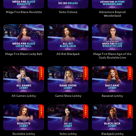
Mega Fire Blaze Roulette
Sicbo Deluxe
Adventure Beyond
Wonderland
Mega Fire Blaze Lucky Ball
All-Bet Blackjack
Mega Fire Blaze Age of the
Gods Roulette Live
All Games Lobby
Game Show Lobby
Baccarat Lobby
Roulette Lobby
Sicbo Lobby
Blackjack Lobby