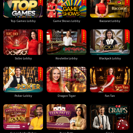
Top Games Lobby
Game Shows Lobby
Baccarat Lobby
Sicbo Lobby
Roulette Lobby
Blackjack Lobby
Poker Lobby
Dragon Tiger
Fan Tan