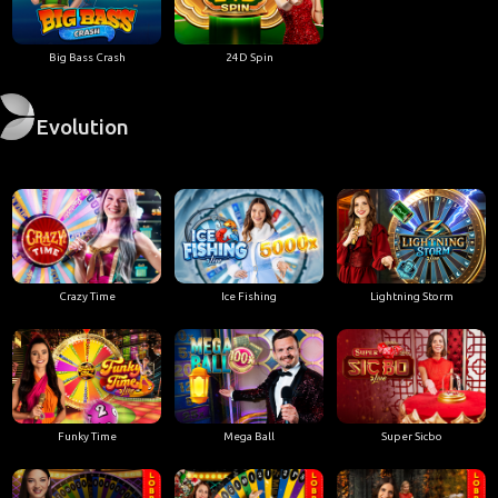
Big Bass Crash
24D Spin
Evolution
Crazy Time
Ice Fishing
Lightning Storm
Funky Time
Mega Ball
Super Sicbo