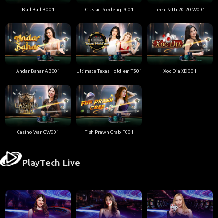
Bull Bull B001
Classic Pokdeng P001
Teen Patti 20-20 W001
Andar Bahar AB001
Ultimate Texas Hold'em T501
Xoc Dia XD001
Casino War CW001
Fish Prawn Crab F001
PlayTech Live