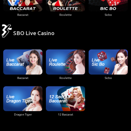
Baccarat
Roulette
Sicbo
SBO Live Casino
Baccarat
Roulette
Sicbo
Dragon Tiger
12 Baccarat