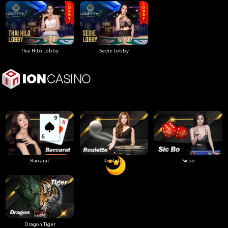
Thai HiLo Lobby
Sedie Lobby
Baccarat
Roulette
Sicbo
Dragon Tiger