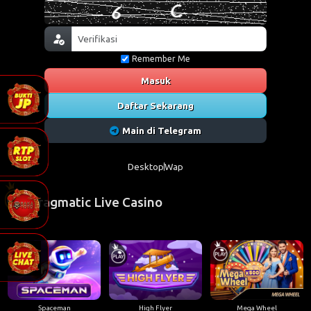
Remember Me
Masuk
Daftar Sekarang
Main di Telegram
Desktop
Wap
Pragmatic Live Casino
Spaceman
High Flyer
Mega Wheel