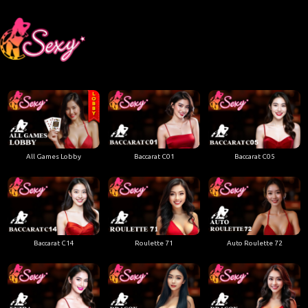
All Games Lobby
Baccarat C01
Baccarat C05
Baccarat C14
Roulette 71
Auto Roulette 72