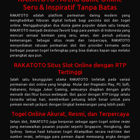
Seru & Inspiratif Tanpa Batas
RAKATOTO
adalah platform permainan daring modern yang
menghadirkan hiburan digital terbaik bagi pecinta slot dan togel
online. Menggabungkan dua dunia game populer dalam satu tempat,
RAKATOTO menjadi destinasi favorit bagi para pemain di Indonesia yang
mencari sensasi bermain yang seru, aman, dan penuh peluang
kemenangan. Sebagai situs resmi dan terpercaya, RAKATOTO
menyediakan ratusan permainan slot dari provider ternama serta
berbagai pasaran togel terlengkap yang bisa diakses kapan saja melalui
perangkat apa pun.
RAKATOTO Situs Slot Online dengan RTP
Tertinggi
Salah satu keunggulan utama
RAKATOTO
terletak pada variasi
permainan slot online yang lengkap. Mulai dari Pragmatic Play, PG Soft,
Habanero, hingga Joker Gaming, semuanya disajikan dengan grafis
menarik dan fitur bonus melimpah. Slot gacor dengan RTP tinggi selalu
tersedia setiap hari, memberikan peluang lebih besar untuk para
pemain meraih jackpot dengan tingkat kemenangan yang lebih pasti.
Togel Online Akurat, Resmi, dan Terpercaya
Selain slot, RAKATOTO juga berperan sebagai agen togel online resmi
yang menawarkan pasaran populer seperti Singapore, Hongkong, dan
Sydney. Semua hasil keluaran togel ditampilkan secara real-time dari
sumber resmi, sehingga para pemain dapat memasang angka dengan