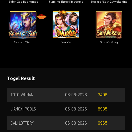
Elder God Baphomet
Flaming Three Kingdoms
Storm of Seth 2 Awakening
Storm of Seth
Wu Xia
Sun Wu Kong
Togel Result
TOTO WUHAN
06-08-2026
3408
JIANGXI POOLS
06-08-2026
8935
CALI LOTTERY
06-08-2026
9965