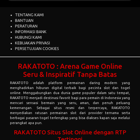
TENTANG KAMI
BANTUAN
PERATURAN
INFORMASI BANK
HUBUNGI KAMI
KEBIJAKAN PRIVASI
PERSETUJUAN COOKIES
RAKATOTO : Arena Game Online
Seru & Inspiratif Tanpa Batas
RAKATOTO
adalah platform permainan daring modern yang
menghadirkan hiburan digital terbaik bagi pecinta slot dan togel
online. Menggabungkan dua dunia game populer dalam satu tempat,
RAKATOTO menjadi destinasi favorit bagi para pemain di Indonesia yang
mencari sensasi bermain yang seru, aman, dan penuh peluang
kemenangan. Sebagai situs resmi dan terpercaya, RAKATOTO
menyediakan ratusan permainan slot dari provider ternama serta
berbagai pasaran togel terlengkap yang bisa diakses kapan saja melalui
perangkat apa pun.
RAKATOTO Situs Slot Online dengan RTP
Tertinggi