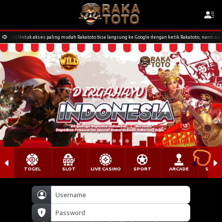
to | Untuk akses paling mudah Rakatoto bisa langsung ke Google dengan ketik Rakatoto, nanti akan lan
TOGEL
SLOT
LIVE CASINO
SPORT
ARCADE
SABU