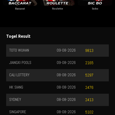
Baccarat
Roulette
Sicbo
Togel Result
TOTO WUHAN
09-08-2026
9813
JIANGXI POOLS
09-08-2026
2165
CALI LOTTERY
08-08-2026
5297
HK SIANG
08-08-2026
2476
SYDNEY
08-08-2026
2413
SINGAPORE
08-08-2026
5102