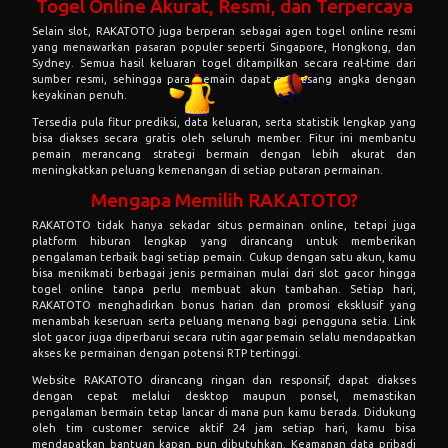
Togel Online Akurat, Resmi, dan Terpercaya
Selain slot, RAKATOTO juga berperan sebagai agen togel online resmi
yang menawarkan pasaran populer seperti Singapore, Hongkong, dan
Sydney. Semua hasil keluaran togel ditampilkan secara real-time dari
sumber resmi, sehingga para pemain dapat memasang angka dengan
keyakinan penuh.
Tersedia pula fitur prediksi, data keluaran, serta statistik lengkap yang
bisa diakses secara gratis oleh seluruh member. Fitur ini membantu
pemain merancang strategi bermain dengan lebih akurat dan
meningkatkan peluang kemenangan di setiap putaran permainan.
Mengapa Memilih RAKATOTO?
RAKATOTO tidak hanya sekadar situs permainan online, tetapi juga
platform hiburan lengkap yang dirancang untuk memberikan
pengalaman terbaik bagi setiap pemain. Cukup dengan satu akun, kamu
bisa menikmati berbagai jenis permainan mulai dari slot gacor hingga
togel online tanpa perlu membuat akun tambahan. Setiap hari,
RAKATOTO menghadirkan bonus harian dan promosi eksklusif yang
menambah keseruan serta peluang menang bagi pengguna setia. Link
slot gacor juga diperbarui secara rutin agar pemain selalu mendapatkan
akses ke permainan dengan potensi RTP tertinggi.
Website RAKATOTO dirancang ringan dan responsif, dapat diakses
dengan cepat melalui desktop maupun ponsel, memastikan
pengalaman bermain tetap lancar di mana pun kamu berada. Didukung
oleh tim customer service aktif 24 jam setiap hari, kamu bisa
mendapatkan bantuan kapan pun dibutuhkan. Keamanan data pribadi