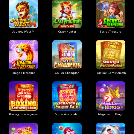
Joumey West M
Crazy Hunter
Secret Treasure
Dragon Treasure
Go For Champion
Fortune Gems Scratch
Boxing Extravaganza
Super Ace Scratch
Magic Lamp Bingo