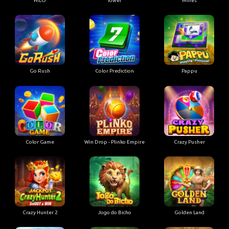
HILO
Tower
Mines
Go Rush
Color Prediction
Pappu
Color Game
Win Drop - Plinko Empire
Crazy Pusher
Crazy Hunter 2
Jogo do Bicho
Golden Land