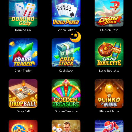
Domino Go
Video Poker
Chicken Dash
Crash Trader
Cash Stack
Lucky Roulette
Drop Ball
Golden Treasure
Plinko of Mine