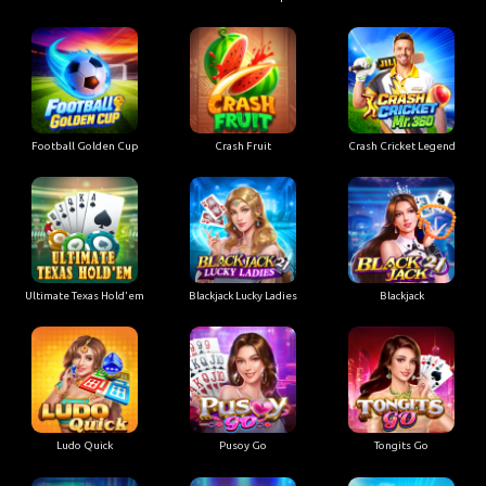
Football Golden Cup
Crash Fruit
Crash Cricket Legend
Ultimate Texas Hold'em
Blackjack Lucky Ladies
Blackjack
Ludo Quick
Pusoy Go
Tongits Go