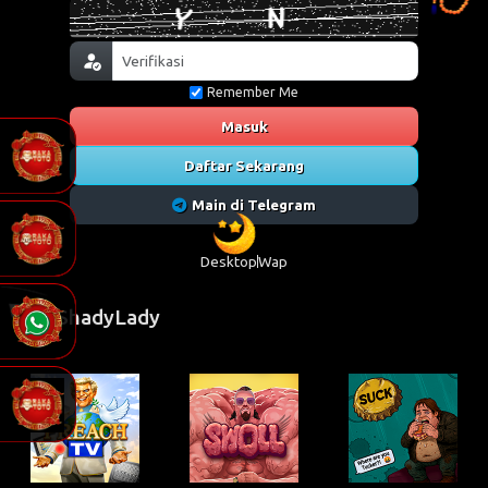
Remember Me
Masuk
Daftar Sekarang
Main di Telegram
Desktop
Wap
ShadyLady