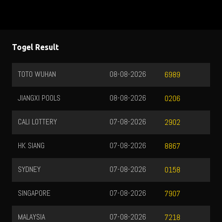
Togel Result
TOTO WUHAN
08-08-2026
6989
JIANGXI POOLS
08-08-2026
0206
CALI LOTTERY
07-08-2026
2902
HK SIANG
07-08-2026
8867
SYDNEY
07-08-2026
0158
SINGAPORE
07-08-2026
7907
MALAYSIA
07-08-2026
7218