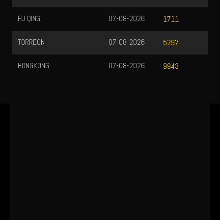
FU QING
07-08-2026
1711
TORREON
07-08-2026
5297
HONGKONG
07-08-2026
9943