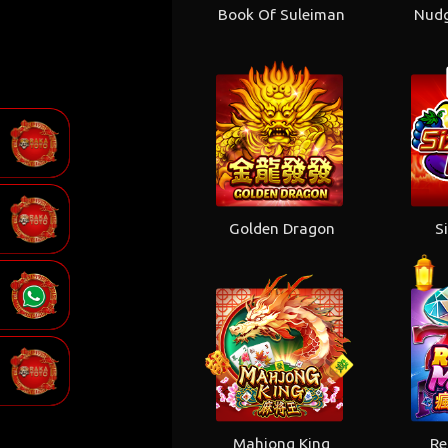
Book Of Suleiman
Nudg
Golden Dragon
S
Mahjong King
Re