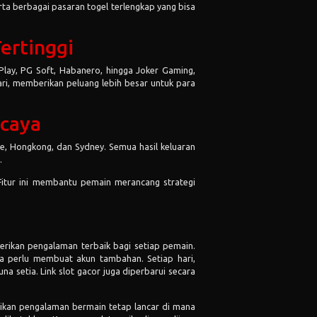
a berbagai pasaran togel terlengkap yang bisa
ertinggi
 Play, PG Soft, Habanero, hingga Joker Gaming,
ari, memberikan peluang lebih besar untuk para
rcaya
eat
Third Prince's
e, Hongkong, dan Sydney. Semua hasil keluaran
.
Journey
. Fitur ini membantu pemain merancang strategi
erikan pengalaman terbaik bagi setiap pemain.
pa perlu membuat akun tambahan. Setiap hari,
setia. Link slot gacor juga diperbarui secara
ikan pengalaman bermain tetap lancar di mana
rew
Cluster Mania