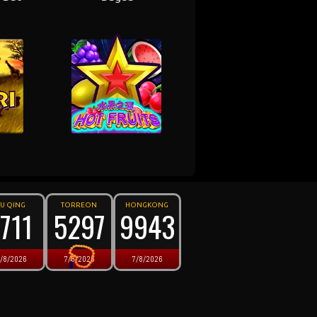
at
Hot Fruits
FU QING
TORREON
HONGKONG
1711
5297
9943
/8/2026
7/8/2026
7/8/2026
ess
Maya Ways