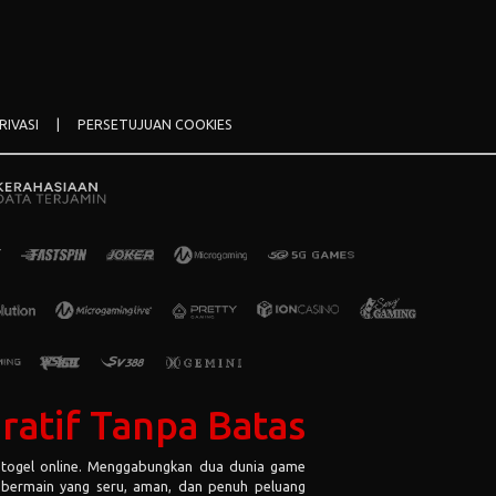
alth
Legend of Persia
RIVASI
|
PERSETUJUAN COOKIES
 Rio
Black Knight
ratif Tanpa Batas
n togel online. Menggabungkan dua dunia game
Eve
Mahjong Reactor
 bermain yang seru, aman, dan penuh peluang