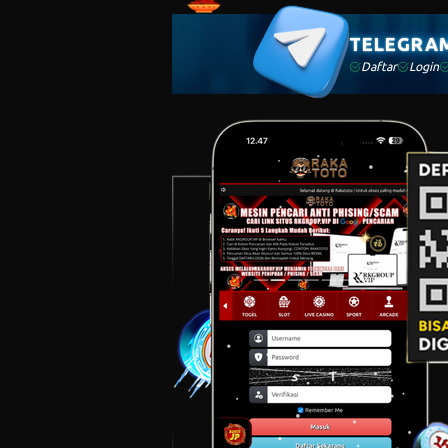
TELEGRA
Daftar
Login
Fortune Crown Gold
Steamb
Gift