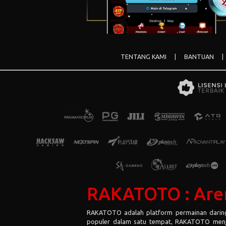
Fortune Crown 25
TENTANG KAMI
|
BANTUAN
|
Fortune Crown
F
RAKATOTO : Arena
RAKATOTO
adalah platform permainan daring
Chocolate Shop
Snak
populer dalam satu tempat, RAKATOTO menjad