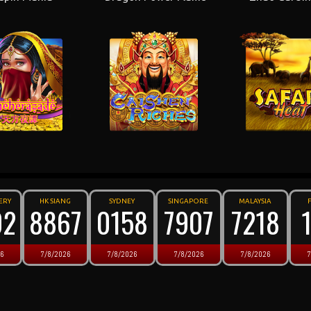
heherazade
Caishen Riches
Safari He
TERY
HK SIANG
SYDNEY
SINGAPORE
MALAYSIA
02
8867
0158
7907
7218
26
7/8/2026
7/8/2026
7/8/2026
7/8/2026
7
diac Deluxe
Bali
Moon Godd