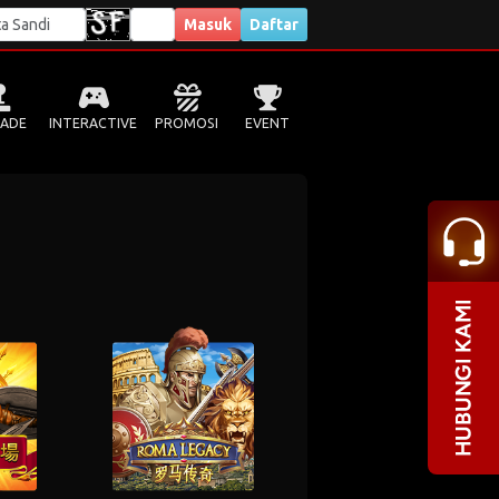
sung muncul link anti blokir kami ^.^
Selamat datang di Rakatoto | U
Masuk
Daftar
ADE
INTERACTIVE
PROMOSI
EVENT