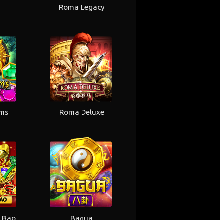
Roma Legacy
ms
Roma Deluxe
n Bao
Bagua