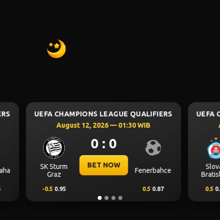
od Of The
Ancient Rome Deluxe
Cursed Delu
nderworld
AI
IERS
E-FOOTBALL F24 INTERNATIONAL
E-FO
FRIENDLY
August 8, 2026 — 03:15 WIB
0 : 1
Saint-
Manc
oise
BET NOW
e-Poland
e-Argentina
Un
1.00
0.
0.00
0.77
0.00
0.99
venly Beasts
Blockade Runner
Fire Master H