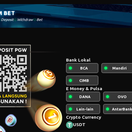
Win
M BET
Deposit
Withdraw
Bet
Bank Lokal
oat Ride : Hold
Savage Frontier Hold
Super Wi
BCA
Mandiri
And Win
And Win
Watermel
CIMB
E Money & Pulsa
DANA
OVO
Lain-lain
AntarBank
Crypto Currency
USDT