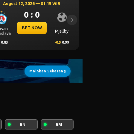
FRIENDLY
August 7, 2026 — 23:30 WIB
0 : 0
Next
BET NOW
e-Denmark
e-Poland
0.00
0.72
0.00
-0.96
Mainkan Sekarang
BNI
BRI