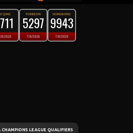
FU QING
TORREON
HONGKONG
1711
5297
9943
/8/2026
7/8/2026
7/8/2026
E-FOOTBALL F24 INTERNATIONAL