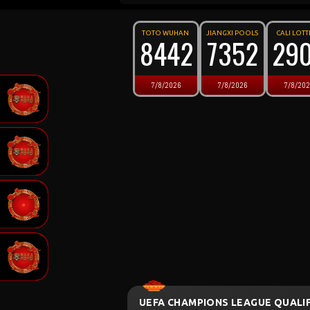
TOTO WUHAN
JIANGXI POOLS
CALI LOT
8442
7352
29
7/8/2026
7/8/2026
7/8/20
 CHAMPIONS LEAGUE QUALIFIERS
UEFA CHAMPIONS LEAG