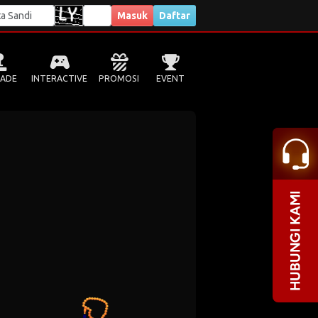
angsung muncul link anti blokir kami ^.^
Selamat datang di Rakatoto 
Masuk
Daftar
ADE
INTERACTIVE
PROMOSI
EVENT