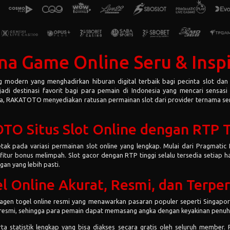
 Game Online Seru & Inspi
 modern yang menghadirkan hiburan digital terbaik bagi pecinta slot da
i destinasi favorit bagi para pemain di Indonesia yang mencari sensasi
ya, RAKATOTO menyediakan ratusan permainan slot dari provider ternama sert
O Situs Slot Online dengan RTP T
etak pada variasi permainan slot online yang lengkap. Mulai dari Pragmatic
fitur bonus melimpah. Slot gacor dengan RTP tinggi selalu tersedia setiap h
an yang lebih pasti.
l Online Akurat, Resmi, dan Terpe
agen togel online resmi yang menawarkan pasaran populer seperti Singapor
r resmi, sehingga para pemain dapat memasang angka dengan keyakinan penuh