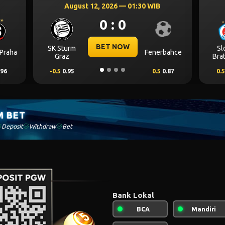
 22:59 WIB
August 7, 2026 — 23:30 WIB
1 : 0
W
BET NOW
Union Saint-
e-Newcastle
e-Bayern
Gilloise
United
Munchen
-0.75
1.00
0.00
0.92
0.00
0.62
M BET
Deposit
Withdraw
Bet
Bank Lokal
BCA
Mandiri