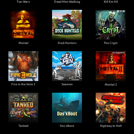
Tsar Wars
Dead Men Walking
Kill Em All
Mental
Duck Hunters
The Crypt
Fire in the Hole 3
Seamen
Mental 2
Tanked
Das xBoot
Highway to Hell