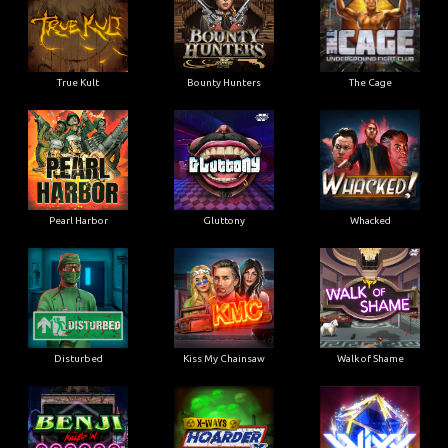
True Kult
Bounty Hunters
The Cage
Pearl Harbor
Gluttony
Whacked
Disturbed
Kiss My Chainsaw
Walk of Shame