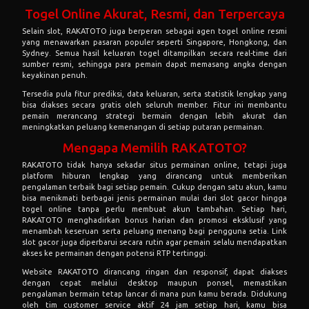
Togel Online Akurat, Resmi, dan Terpercaya
Selain slot, RAKATOTO juga berperan sebagai agen togel online resmi
yang menawarkan pasaran populer seperti Singapore, Hongkong, dan
Sydney. Semua hasil keluaran togel ditampilkan secara real-time dari
sumber resmi, sehingga para pemain dapat memasang angka dengan
keyakinan penuh.
Tersedia pula fitur prediksi, data keluaran, serta statistik lengkap yang
bisa diakses secara gratis oleh seluruh member. Fitur ini membantu
pemain merancang strategi bermain dengan lebih akurat dan
meningkatkan peluang kemenangan di setiap putaran permainan.
Mengapa Memilih RAKATOTO?
RAKATOTO tidak hanya sekadar situs permainan online, tetapi juga
platform hiburan lengkap yang dirancang untuk memberikan
pengalaman terbaik bagi setiap pemain. Cukup dengan satu akun, kamu
bisa menikmati berbagai jenis permainan mulai dari slot gacor hingga
togel online tanpa perlu membuat akun tambahan. Setiap hari,
RAKATOTO menghadirkan bonus harian dan promosi eksklusif yang
menambah keseruan serta peluang menang bagi pengguna setia. Link
slot gacor juga diperbarui secara rutin agar pemain selalu mendapatkan
akses ke permainan dengan potensi RTP tertinggi.
Website RAKATOTO dirancang ringan dan responsif, dapat diakses
dengan cepat melalui desktop maupun ponsel, memastikan
pengalaman bermain tetap lancar di mana pun kamu berada. Didukung
oleh tim customer service aktif 24 jam setiap hari, kamu bisa