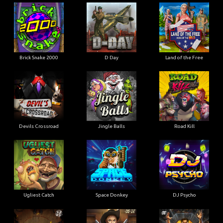
Brick Snake 2000
D Day
Land of the Free
Devils Crossroad
Jingle Balls
Road Kill
Ugliest Catch
Space Donkey
DJ Psycho