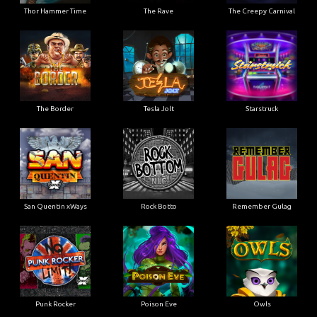
Thor Hammer Time
The Rave
The Creepy Carnival
The Border
Tesla Jolt
Starstruck
San Quentin xWays
Rock Botto
Remember Gulag
Punk Rocker
Poison Eve
Owls