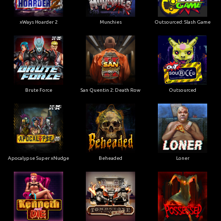
xWays Hoarder 2
Munchies
Outsourced: Slash Game
Brute Force
San Quentin 2: Death Row
Outsourced
Apocalypse Super xNudge
Beheaded
Loner