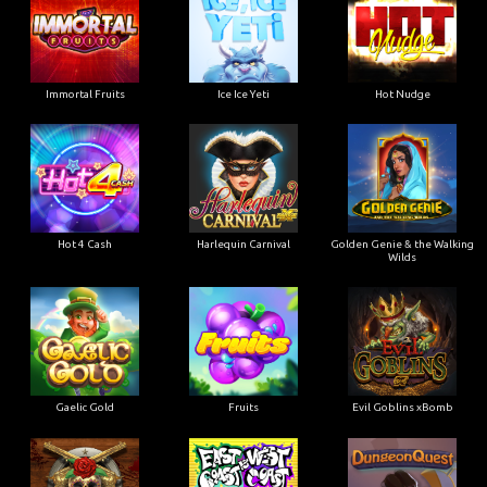
Immortal Fruits
Ice Ice Yeti
Hot Nudge
Hot 4 Cash
Harlequin Carnival
Golden Genie & the Walking
Wilds
Gaelic Gold
Fruits
Evil Goblins xBomb