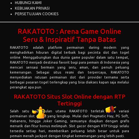
HUBUNGI KAMI
KEBIJAKAN PRIVASI
PERSETUJUAN COOKIES
RAKATOTO : Arena Game Online
Seru & Inspiratif Tanpa Batas
RAKATOTO
adalah platform permainan daring modern yang
menghadirkan hiburan digital terbaik bagi pecinta slot dan togel
online. Menggabungkan dua dunia game populer dalam satu tempat,
RAKATOTO menjadi destinasi favorit bagi para pemain di Indonesia yang
mencari sensasi bermain yang seru, aman, dan penuh peluang
kemenangan. Sebagai situs resmi dan terpercaya, RAKATOTO
menyediakan ratusan permainan slot dari provider ternama serta
berbagai pasaran togel terlengkap yang bisa diakses kapan saja melalui
perangkat apa pun.
RAKATOTO Situs Slot Online dengan RTP
Tertinggi
Salah satu keunggulan utama
RAKATOTO
terletak pada variasi
permainan slot online yang lengkap. Mulai dari Pragmatic Play, PG Soft,
Habanero, hingga Joker Gaming, semuanya disajikan dengan grafis
menarik dan fitur bonus melimpah. Slot gacor dengan RTP tinggi selalu
tersedia setiap hari, memberikan peluang lebih besar untuk para
pemain meraih jackpot dengan tingkat kemenangan yang lebih pasti.