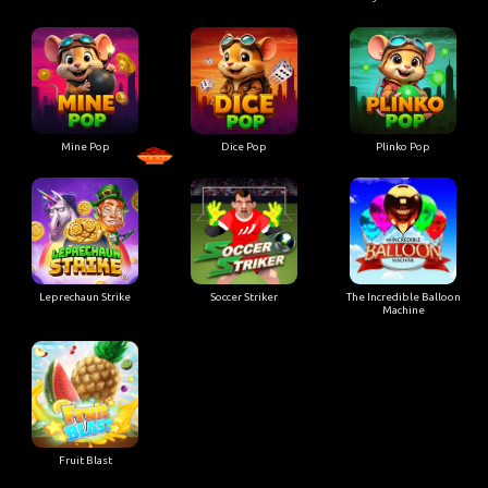
Mine Pop
Dice Pop
Plinko Pop
Leprechaun Strike
Soccer Striker
The Incredible Balloon
Machine
Fruit Blast