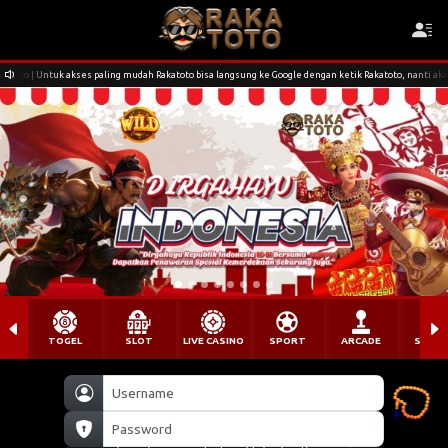
o | Untuk akses paling mudah Rakatoto bisa langsung ke Google dengan ketik Rakatoto, nanti akan lan
TOGEL
SLOT
LIVE CASINO
SPORT
ARCADE
SABU