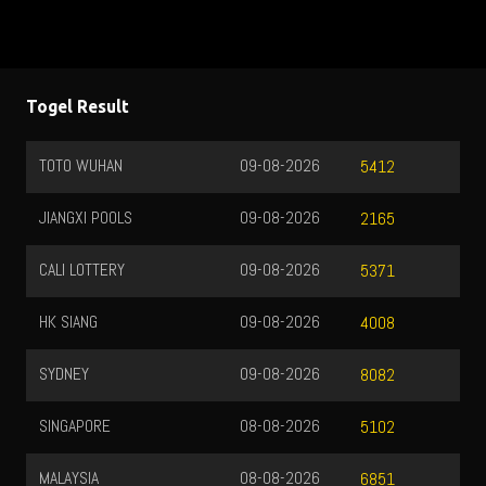
Togel Result
TOTO WUHAN
09-08-2026
5412
JIANGXI POOLS
09-08-2026
2165
CALI LOTTERY
09-08-2026
5371
HK SIANG
09-08-2026
4008
SYDNEY
09-08-2026
8082
SINGAPORE
08-08-2026
5102
MALAYSIA
08-08-2026
6851