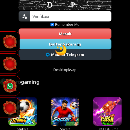
Remember Me
Masuk
Daftar Sekarang
Main di Telegram
Desktop
Wap
Microgaming
StrikerX
SoccerX
FlyX Cash Turbo