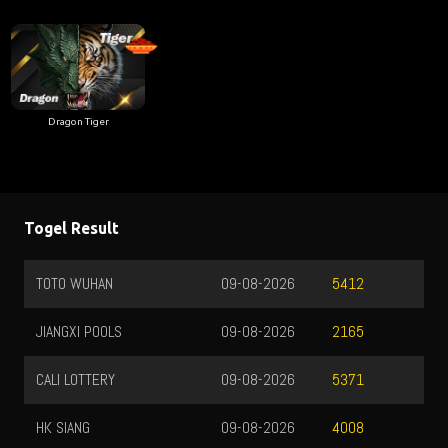
Dragon Tiger
Togel Result
TOTO WUHAN
09-08-2026
5412
JIANGXI POOLS
09-08-2026
2165
CALI LOTTERY
09-08-2026
5371
HK SIANG
09-08-2026
4008