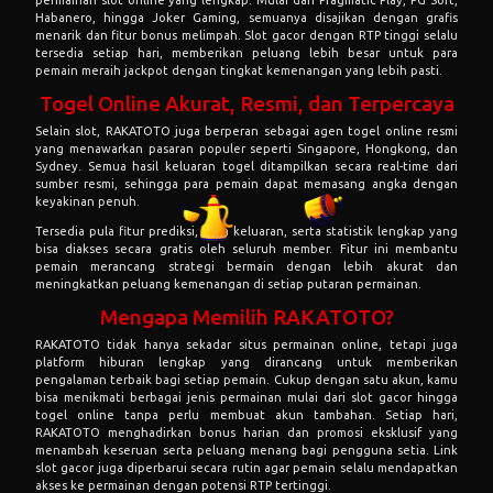
Habanero, hingga Joker Gaming, semuanya disajikan dengan grafis
menarik dan fitur bonus melimpah. Slot gacor dengan RTP tinggi selalu
tersedia setiap hari, memberikan peluang lebih besar untuk para
pemain meraih jackpot dengan tingkat kemenangan yang lebih pasti.
Togel Online Akurat, Resmi, dan Terpercaya
Selain slot, RAKATOTO juga berperan sebagai agen togel online resmi
yang menawarkan pasaran populer seperti Singapore, Hongkong, dan
Sydney. Semua hasil keluaran togel ditampilkan secara real-time dari
sumber resmi, sehingga para pemain dapat memasang angka dengan
keyakinan penuh.
Tersedia pula fitur prediksi, data keluaran, serta statistik lengkap yang
bisa diakses secara gratis oleh seluruh member. Fitur ini membantu
pemain merancang strategi bermain dengan lebih akurat dan
meningkatkan peluang kemenangan di setiap putaran permainan.
Mengapa Memilih RAKATOTO?
RAKATOTO tidak hanya sekadar situs permainan online, tetapi juga
platform hiburan lengkap yang dirancang untuk memberikan
pengalaman terbaik bagi setiap pemain. Cukup dengan satu akun, kamu
bisa menikmati berbagai jenis permainan mulai dari slot gacor hingga
togel online tanpa perlu membuat akun tambahan. Setiap hari,
RAKATOTO menghadirkan bonus harian dan promosi eksklusif yang
menambah keseruan serta peluang menang bagi pengguna setia. Link
slot gacor juga diperbarui secara rutin agar pemain selalu mendapatkan
akses ke permainan dengan potensi RTP tertinggi.