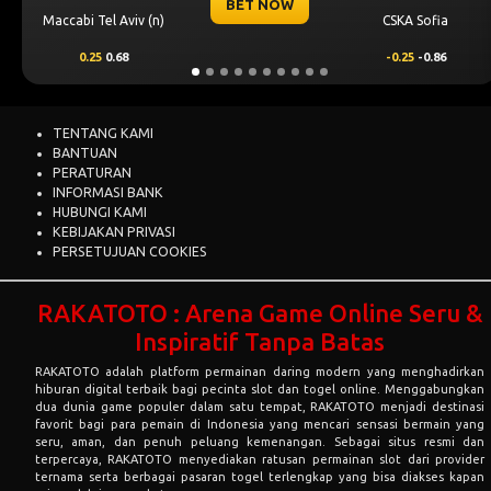
 NOW
BET N
CSKA Sofia
Lincoln Red Imps (n)
-0.25
-0.86
-0.75
-0.90
TENTANG KAMI
BANTUAN
PERATURAN
INFORMASI BANK
HUBUNGI KAMI
KEBIJAKAN PRIVASI
PERSETUJUAN COOKIES
RAKATOTO : Arena Game Online Seru &
Inspiratif Tanpa Batas
RAKATOTO
adalah platform permainan daring modern yang menghadirkan
hiburan digital terbaik bagi pecinta slot dan togel online. Menggabungkan
dua dunia game populer dalam satu tempat, RAKATOTO menjadi destinasi
favorit bagi para pemain di Indonesia yang mencari sensasi bermain yang
seru, aman, dan penuh peluang kemenangan. Sebagai situs resmi dan
terpercaya, RAKATOTO menyediakan ratusan permainan slot dari provider
ternama serta berbagai pasaran togel terlengkap yang bisa diakses kapan