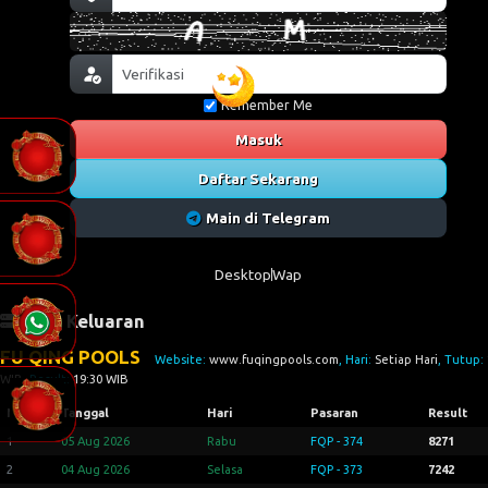
Remember Me
Masuk
Daftar Sekarang
Main di Telegram
Desktop
Wap
Hasil Keluaran
FU QING POOLS
Website:
www.fuqingpools.com
, Hari:
Setiap Hari
, Tutup:
WIB
, Result:
19:30 WIB
No
Tanggal
Hari
Pasaran
Result
1
05 Aug 2026
Rabu
FQP - 374
8271
2
04 Aug 2026
Selasa
FQP - 373
7242