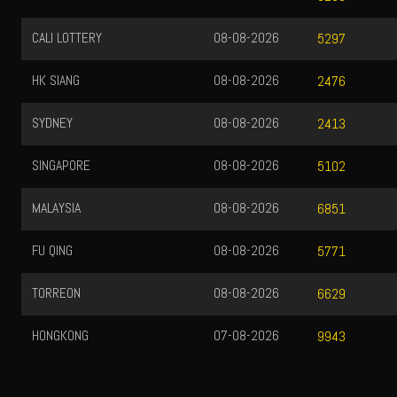
CALI LOTTERY
08-08-2026
5297
HK SIANG
08-08-2026
2476
SYDNEY
08-08-2026
2413
SINGAPORE
08-08-2026
5102
MALAYSIA
08-08-2026
6851
FU QING
08-08-2026
5771
TORREON
08-08-2026
6629
HONGKONG
07-08-2026
9943