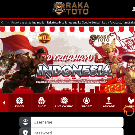
to | Untuk akses paling mudah Rakatoto bisa langsung ke Google dengan ketik Rakatoto, nanti akan lan
TOGEL
SLOT
LIVE CASINO
SPORT
ARCADE
SABU