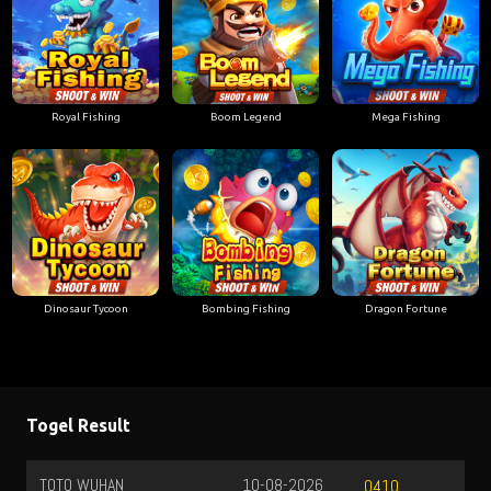
Royal Fishing
Boom Legend
Mega Fishing
Dinosaur Tycoon
Bombing Fishing
Dragon Fortune
Togel Result
TOTO WUHAN
10-08-2026
0410