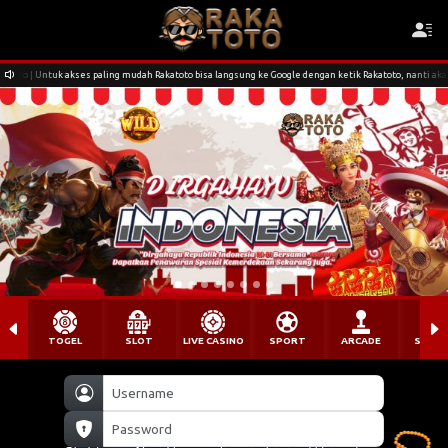
 | Untuk akses paling mudah Rakatoto bisa langsung ke Google dengan ketik Rakatoto, nanti akan langs
TOGEL
SLOT
LIVE CASINO
SPORT
ARCADE
SABU