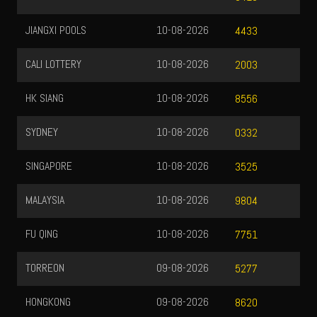
JIANGXI POOLS
10-08-2026
4433
CALI LOTTERY
10-08-2026
2003
HK SIANG
10-08-2026
8556
SYDNEY
10-08-2026
0332
SINGAPORE
10-08-2026
3525
MALAYSIA
10-08-2026
9804
FU QING
10-08-2026
7751
TORREON
09-08-2026
5277
HONGKONG
09-08-2026
8620