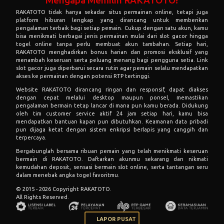
RAKATOTO tidak hanya sekadar situs permainan online, tetapi juga
platform hiburan lengkap yang dirancang untuk memberikan
pengalaman terbaik bagi setiap pemain. Cukup dengan satu akun, kamu
bisa menikmati berbagai jenis permainan mulai dari slot gacor hingga
togel online tanpa perlu membuat akun tambahan. Setiap hari,
RAKATOTO menghadirkan bonus harian dan promosi eksklusif yang
menambah keseruan serta peluang menang bagi pengguna setia. Link
slot gacor juga diperbarui secara rutin agar pemain selalu mendapatkan
akses ke permainan dengan potensi RTP tertinggi.
Website RAKATOTO dirancang ringan dan responsif, dapat diakses
dengan cepat melalui desktop maupun ponsel, memastikan
pengalaman bermain tetap lancar di mana pun kamu berada. Didukung
oleh tim customer service aktif 24 jam setiap hari, kamu bisa
mendapatkan bantuan kapan pun dibutuhkan. Keamanan data pribadi
pun dijaga ketat dengan sistem enkripsi berlapis yang canggih dan
terpercaya.
Bergabunglah bersama ribuan pemain yang telah menikmati keseruan
bermain di RAKATOTO. Daftarkan akunmu sekarang dan nikmati
kemudahan deposit, sensasi bermain slot online, serta tantangan seru
dalam menebak angka togel favoritmu.
© 2015 - 2026 Copyright RAKATOTO.
All Rights Reserved.
LAPOR PUSAT