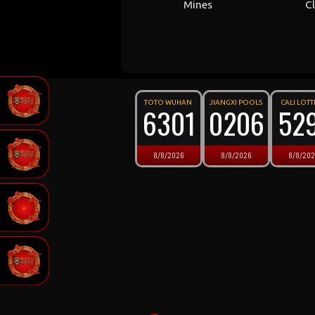
Mines
C
TOTO WUHAN
JIANGXI POOLS
CALI LOT
6301
0206
52
8/8/2026
8/8/2026
8/8/20