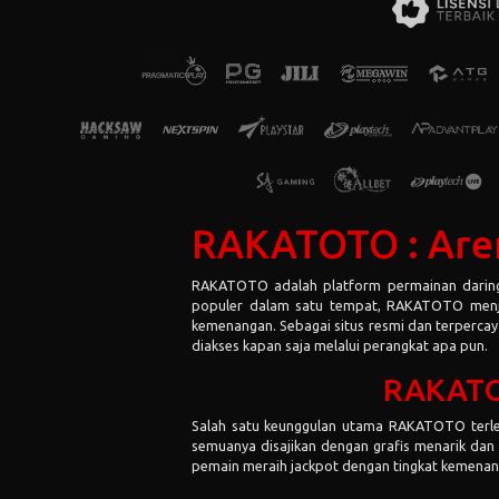
RAKATOTO : Arena
RAKATOTO
adalah platform permainan daring
populer dalam satu tempat, RAKATOTO menjad
kemenangan. Sebagai situs resmi dan terperca
diakses kapan saja melalui perangkat apa pun.
RAKATOT
Salah satu keunggulan utama
RAKATOTO
terl
semuanya disajikan dengan grafis menarik dan 
pemain meraih jackpot dengan tingkat kemenang