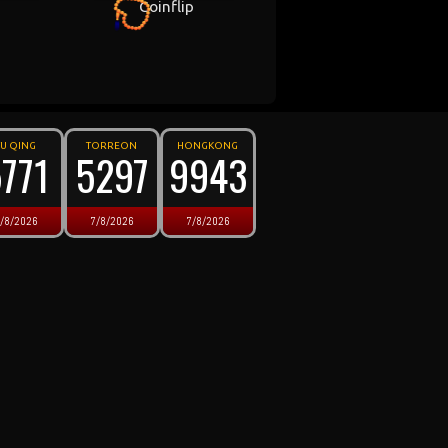
Coinflip
FU QING
TORREON
HONGKONG
771
5297
9943
/8/2026
7/8/2026
7/8/2026