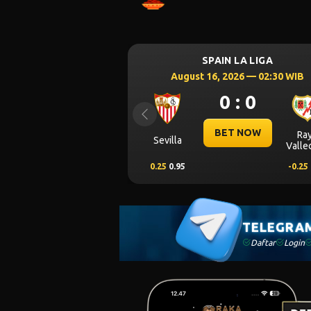
NS LEAGUE QUALIFIERS
UEFA CHAMPIONS LEAGUE QUALI
, 2026 — 02:00 WIB
August 12, 2026 — 01:30 WIB
0 : 0
0 : 0
Previous
BET NOW
BET NOW
SK Sturm
Sparta Praha
Fene
Graz
-1
0.96
-0.5
0.95
0.5
TELEGRA
Daftar
Login