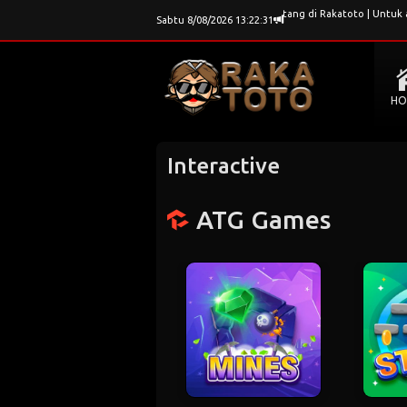
Selamat datang di Rakatoto | Untuk akses 
Sabtu 8/08/2026 13:22:31
HO
Interactive
ATG Games