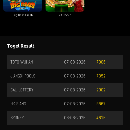
Big Bass Crash
24D Spin
Togel Result
TOTO WUHAN
07-08-2026
7006
JIANGXI POOLS
07-08-2026
7352
CALI LOTTERY
07-08-2026
2902
HK SIANG
07-08-2026
8867
SYDNEY
06-08-2026
4816