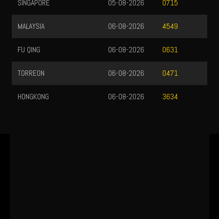
SINGAPORE
05-08-2026
0715
MALAYSIA
06-08-2026
4549
FU QING
06-08-2026
0631
TORREON
06-08-2026
0471
HONGKONG
06-08-2026
3634