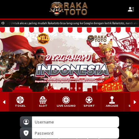
 | Untuk akses paling mudah Rakatoto bisa langsung ke Google dengan ketik Rakatoto, nanti akan lang
TOGEL
SLOT
LIVE CASINO
SPORT
ARCADE
SABU