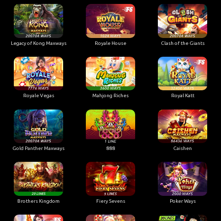
Legacy of Kong Maxways
Royale House
Clash of the Giants
Royale Vegas
Mahjong Riches
Royal Katt
Gold Panther Maxways
888
Caishen
Brothers Kingdom
Fiery Sevens
Poker Ways