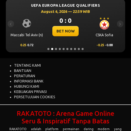
UEFA EUROPA LEAGUE QUALIFIERS
August 6, 2026 — 22:59 WIB
0 : 0
Previous
Next
BET NOW
Maccabi Tel Aviv (n)
CSKA Sofia
0.25
0.72
-0.25
-0.88
TENTANG KAMI
BANTUAN
PERATURAN
INFORMASI BANK
HUBUNGI KAMI
KEBIJAKAN PRIVASI
PERSETUJUAN COOKIES
RAKATOTO : Arena Game Online
Seru & Inspiratif Tanpa Batas
RAKATOTO
adalah platform permainan daring modern yang