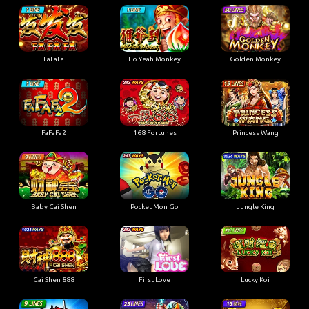
Golden Monkey
FaFaFa
Ho Yeah Monkey
FaFaFa2
168 Fortunes
Princess Wang
Baby Cai Shen
Pocket Mon Go
Jungle King
First Love
Cai Shen 888
Lucky Koi