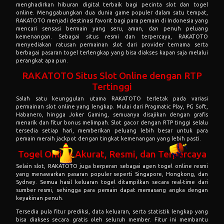
menghadirkan hiburan digital terbaik bagi pecinta slot dan togel
online. Menggabungkan dua dunia game populer dalam satu tempat,
RAKATOTO menjadi destinasi favorit bagi para pemain di Indonesia yang
mencari sensasi bermain yang seru, aman, dan penuh peluang
kemenangan. Sebagai situs resmi dan terpercaya, RAKATOTO
menyediakan ratusan permainan slot dari provider ternama serta
berbagai pasaran togel terlengkap yang bisa diakses kapan saja melalui
perangkat apa pun.
RAKATOTO Situs Slot Online dengan RTP
Tertinggi
Salah satu keunggulan utama
RAKATOTO
terletak pada variasi
permainan slot online yang lengkap. Mulai dari Pragmatic Play, PG Soft,
Habanero, hingga Joker Gaming, semuanya disajikan dengan grafis
menarik dan fitur bonus melimpah. Slot gacor dengan RTP tinggi selalu
tersedia setiap hari, memberikan peluang lebih besar untuk para
pemain meraih jackpot dengan tingkat kemenangan yang lebih pasti.
Togel Online Akurat, Resmi, dan Terpercaya
Selain slot, RAKATOTO juga berperan sebagai agen togel online resmi
yang menawarkan pasaran populer seperti Singapore, Hongkong, dan
Sydney. Semua hasil keluaran togel ditampilkan secara real-time dari
sumber resmi, sehingga para pemain dapat memasang angka dengan
keyakinan penuh.
Tersedia pula fitur prediksi, data keluaran, serta statistik lengkap yang
bisa diakses secara gratis oleh seluruh member. Fitur ini membantu