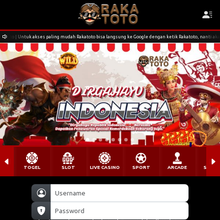
oto | Untuk akses paling mudah Rakatoto bisa langsung ke Google dengan ketik Rakatoto, nanti akan la
TOGEL
SLOT
LIVE CASINO
SPORT
ARCADE
SABU