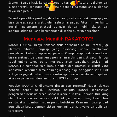
Sydney. Semua hasil keluaran togel ditampilkan secara real-time dari
sumber resmi, sehingga para pemain dapat memasang angka dengan
keyakinan penuh.
Tersedia pula fitur prediksi, data keluaran, serta statistik lengkap yang
bisa diakses secara gratis oleh seluruh member. Fitur ini membantu
pemain merancang strategi bermain dengan lebih akurat dan
meningkatkan peluang kemenangan di setiap putaran permainan.
Mengapa Memilih RAKATOTO?
RAKATOTO tidak hanya sekadar situs permainan online, tetapi juga
platform hiburan lengkap yang dirancang untuk memberikan
pengalaman terbaik bagi setiap pemain. Cukup dengan satu akun, kamu
bisa menikmati berbagai jenis permainan mulai dari slot gacor hingga
togel online tanpa perlu membuat akun tambahan. Setiap hari,
RAKATOTO menghadirkan bonus harian dan promosi eksklusif yang
menambah keseruan serta peluang menang bagi pengguna setia. Link
slot gacor juga diperbarui secara rutin agar pemain selalu mendapatkan
akses ke permainan dengan potensi RTP tertinggi.
Website RAKATOTO dirancang ringan dan responsif, dapat diakses
dengan cepat melalui desktop maupun ponsel, memastikan
pengalaman bermain tetap lancar di mana pun kamu berada. Didukung
oleh tim customer service aktif 24 jam setiap hari, kamu bisa
mendapatkan bantuan kapan pun dibutuhkan. Keamanan data pribadi
pun dijaga ketat dengan sistem enkripsi berlapis yang canggih dan
terpercaya.