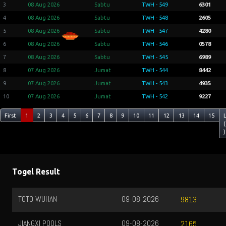
3
08 Aug 2026
Sabtu
TWH - 549
6301
4
08 Aug 2026
Sabtu
TWH - 548
2605
5
08 Aug 2026
Sabtu
TWH - 547
4280
6
08 Aug 2026
Sabtu
TWH - 546
0578
7
08 Aug 2026
Sabtu
TWH - 545
6989
8
07 Aug 2026
Jumat
TWH - 544
8442
9
07 Aug 2026
Jumat
TWH - 543
4935
10
07 Aug 2026
Jumat
TWH - 542
9227
First
1
2
3
4
5
6
7
8
9
10
11
12
13
14
15
(
)
Togel Result
TOTO WUHAN
09-08-2026
9813
JIANGXI POOLS
09-08-2026
2165