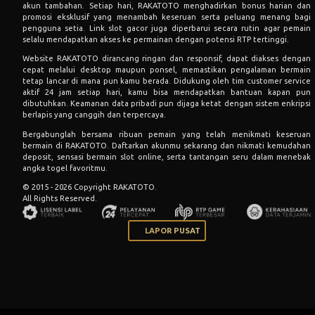
akun tambahan. Setiap hari, RAKATOTO menghadirkan bonus harian dan
promosi eksklusif yang menambah keseruan serta peluang menang bagi
pengguna setia. Link slot gacor juga diperbarui secara rutin agar pemain
selalu mendapatkan akses ke permainan dengan potensi RTP tertinggi.
Website RAKATOTO dirancang ringan dan responsif, dapat diakses dengan
cepat melalui desktop maupun ponsel, memastikan pengalaman bermain
tetap lancar di mana pun kamu berada. Didukung oleh tim customer service
aktif 24 jam setiap hari, kamu bisa mendapatkan bantuan kapan pun
dibutuhkan. Keamanan data pribadi pun dijaga ketat dengan sistem enkripsi
berlapis yang canggih dan terpercaya.
Bergabunglah bersama ribuan pemain yang telah menikmati keseruan
bermain di RAKATOTO. Daftarkan akunmu sekarang dan nikmati kemudahan
deposit, sensasi bermain slot online, serta tantangan seru dalam menebak
angka togel favoritmu.
© 2015 - 2026 Copyright RAKATOTO.
All Rights Reserved.
LAPOR PUSAT