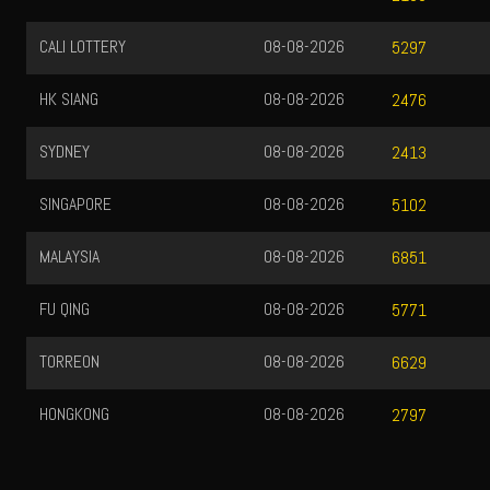
CALI LOTTERY
08-08-2026
5297
HK SIANG
08-08-2026
2476
SYDNEY
08-08-2026
2413
SINGAPORE
08-08-2026
5102
MALAYSIA
08-08-2026
6851
FU QING
08-08-2026
5771
TORREON
08-08-2026
6629
HONGKONG
08-08-2026
2797