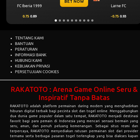
BET NOW
Larne FC
Bodo Glimt
-0.75
0.93
0.75
0.77
TENTANG KAMI
BANTUAN
PERATURAN
INFORMASI BANK
HUBUNGI KAMI
KEBIJAKAN PRIVASI
PERSETUJUAN COOKIES
RAKATOTO : Arena Game Online Seru &
Inspiratif Tanpa Batas
RAKATOTO
adalah platform permainan daring modern yang menghadirkan
hiburan digital terbaik bagi pecinta slot dan togel online. Menggabungkan
dua dunia game populer dalam satu tempat, RAKATOTO menjadi destinasi
favorit bagi para pemain di Indonesia yang mencari sensasi bermain yang
seru, aman, dan penuh peluang kemenangan. Sebagai situs resmi dan
terpercaya, RAKATOTO menyediakan ratusan permainan slot dari provider
ternama serta berbagai pasaran togel terlengkap yang bisa diakses kapan