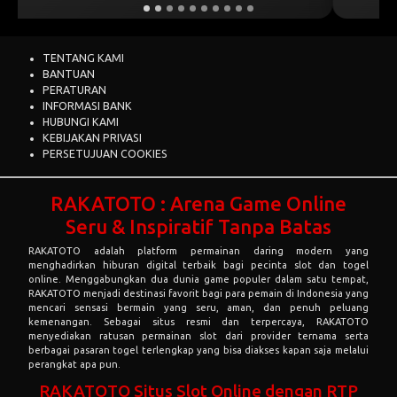
TENTANG KAMI
BANTUAN
PERATURAN
INFORMASI BANK
HUBUNGI KAMI
KEBIJAKAN PRIVASI
PERSETUJUAN COOKIES
RAKATOTO : Arena Game Online
Seru & Inspiratif Tanpa Batas
RAKATOTO
adalah platform permainan daring modern yang
menghadirkan hiburan digital terbaik bagi pecinta slot dan togel
online. Menggabungkan dua dunia game populer dalam satu tempat,
RAKATOTO menjadi destinasi favorit bagi para pemain di Indonesia yang
mencari sensasi bermain yang seru, aman, dan penuh peluang
kemenangan. Sebagai situs resmi dan terpercaya, RAKATOTO
menyediakan ratusan permainan slot dari provider ternama serta
berbagai pasaran togel terlengkap yang bisa diakses kapan saja melalui
perangkat apa pun.
RAKATOTO Situs Slot Online dengan RTP