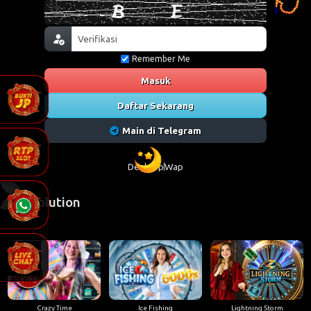
Remember Me
Masuk
Daftar Sekarang
Main di Telegram
Desktop
Wap
Evolution
Crazy Time
Ice Fishing
Lightning Storm