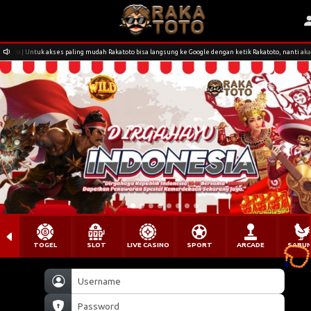
to | Untuk akses paling mudah Rakatoto bisa langsung ke Google dengan ketik Rakatoto, nanti akan lan
TOGEL
SLOT
LIVE CASINO
SPORT
ARCADE
SABU