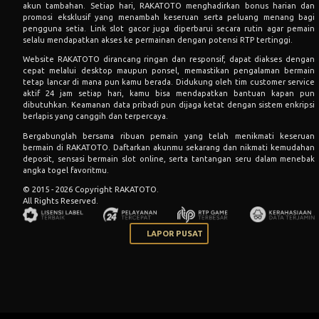
akun tambahan. Setiap hari, RAKATOTO menghadirkan bonus harian dan
promosi eksklusif yang menambah keseruan serta peluang menang bagi
pengguna setia. Link slot gacor juga diperbarui secara rutin agar pemain
selalu mendapatkan akses ke permainan dengan potensi RTP tertinggi.
Website RAKATOTO dirancang ringan dan responsif, dapat diakses dengan
cepat melalui desktop maupun ponsel, memastikan pengalaman bermain
tetap lancar di mana pun kamu berada. Didukung oleh tim customer service
aktif 24 jam setiap hari, kamu bisa mendapatkan bantuan kapan pun
dibutuhkan. Keamanan data pribadi pun dijaga ketat dengan sistem enkripsi
berlapis yang canggih dan terpercaya.
Bergabunglah bersama ribuan pemain yang telah menikmati keseruan
bermain di RAKATOTO. Daftarkan akunmu sekarang dan nikmati kemudahan
deposit, sensasi bermain slot online, serta tantangan seru dalam menebak
angka togel favoritmu.
© 2015 - 2026 Copyright RAKATOTO.
All Rights Reserved.
LAPOR PUSAT