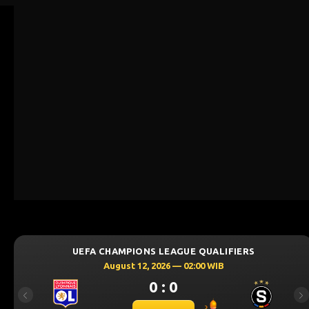
EAGUE QUALIFIERS
UEFA CHAMPIONS LE
26 — 02:00 WIB
August 12, 2026
: 0
0 : 
Previous
Ne