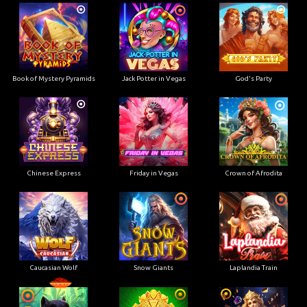
Book of Mystery Pyramids
Jack Potter in Vegas
God's Party
Chinese Express
Friday in Vegas
Crown of Afrodita
Caucasian Wolf
Snow Giants
Laplandia Train