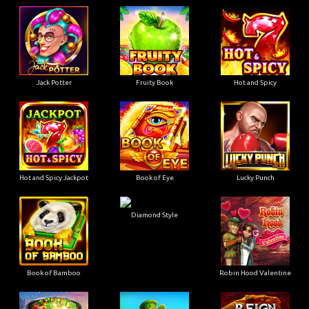
Jack Potter
Fruity Book
Hot and Spicy
Hot and Spicy Jackpot
Book of Eye
Lucky Punch
Diamond Style
Book of Bamboo
Robin Hood Valentine