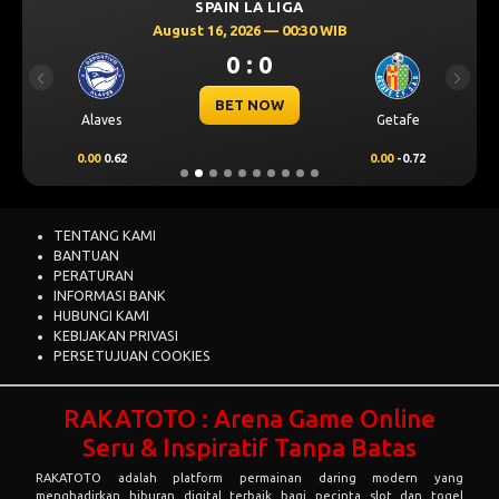
SPAIN LA LIGA
August 16, 2026 — 00:30 WIB
0 : 0
Previous
Next
BET NOW
Alaves
Getafe
0.00
0.62
0.00
-0.72
TENTANG KAMI
BANTUAN
PERATURAN
INFORMASI BANK
HUBUNGI KAMI
KEBIJAKAN PRIVASI
PERSETUJUAN COOKIES
RAKATOTO : Arena Game Online
Seru & Inspiratif Tanpa Batas
RAKATOTO
adalah platform permainan daring modern yang
menghadirkan hiburan digital terbaik bagi pecinta slot dan togel