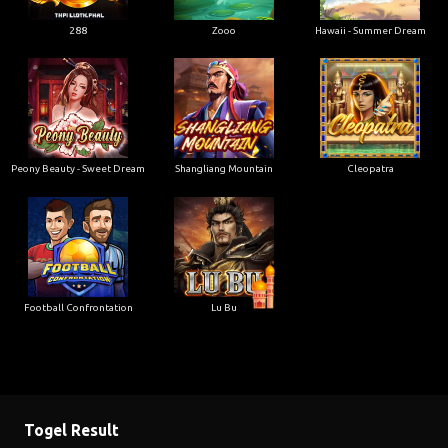
288
Zooo
Hawaii - Summer Dream
Peony Beauty - Sweet Dream
Shangliang Mountain
Cleopatra
Football Confrontation
Lu Bu
Togel Result