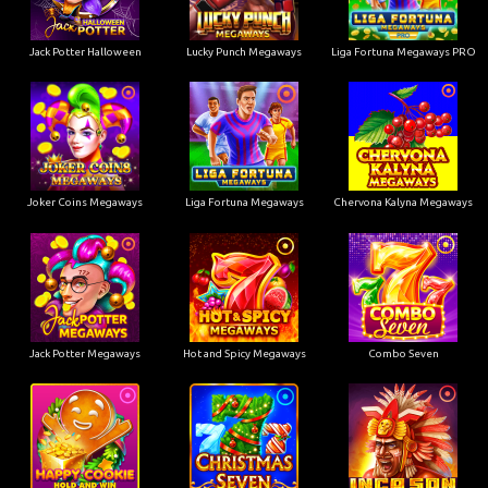
Jack Potter Halloween
Lucky Punch Megaways
Liga Fortuna Megaways PRO
Joker Coins Megaways
Liga Fortuna Megaways
Chervona Kalyna Megaways
Jack Potter Megaways
Hot and Spicy Megaways
Combo Seven