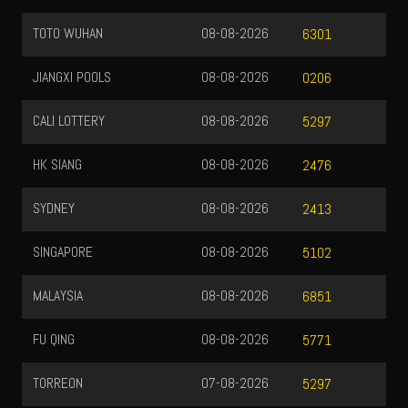
TOTO WUHAN
08-08-2026
6301
JIANGXI POOLS
08-08-2026
0206
CALI LOTTERY
08-08-2026
5297
HK SIANG
08-08-2026
2476
SYDNEY
08-08-2026
2413
SINGAPORE
08-08-2026
5102
MALAYSIA
08-08-2026
6851
FU QING
08-08-2026
5771
TORREON
07-08-2026
5297