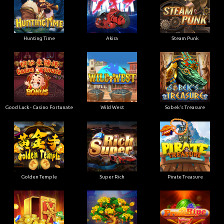
Hunting Time
Akira
Steam Punk
Good Luck - Casino Fortunate
Wild West
Sobek's Treasure
Golden Temple
Super Rich
Pirate Treasure