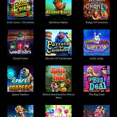
Irish Coins - Christmas
Rainbow Stacks
Reign Of Gnomes
Good Fishes
Parrots Of Caribbean
Lotto Lucky
Space Traders
Robin Hood and his Merry
The Big Deal
Wins