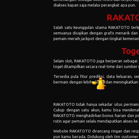
kemenangan. Sebagai situs resmi dan terperca
diakses kapan saja melalui perangkat apa pun.
RAKATOT
Salah satu keunggulan utama
RAKATOTO
terl
semuanya disajikan dengan grafis menarik dan 
pemain meraih jackpot dengan tingkat kemenang
Toge
Selain slot, RAKATOTO juga berperan sebagai 
togel ditampilkan secara real-time dari sumbe
Tersedia pula fitur prediksi, data keluaran, 
bermain dengan lebih akurat dan meningkatkan
RAKATOTO tidak hanya sekadar situs permainan
Cukup dengan satu akun, kamu bisa menikmati
RAKATOTO menghadirkan bonus harian dan promo
rutin agar pemain selalu mendapatkan akses ke
Website RAKATOTO dirancang ringan dan respo