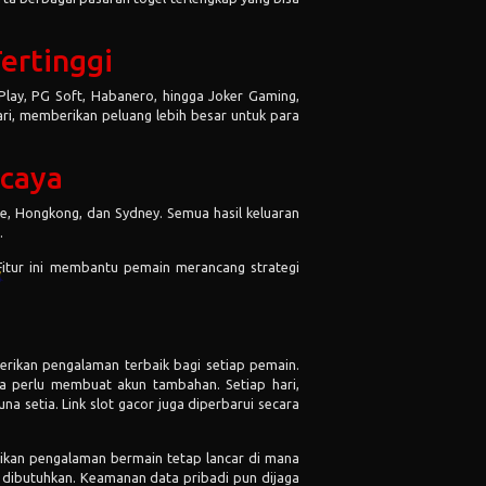
a berbagai pasaran togel terlengkap yang bisa
ertinggi
 Play, PG Soft, Habanero, hingga Joker Gaming,
ari, memberikan peluang lebih besar untuk para
rcaya
e, Hongkong, dan Sydney. Semua hasil keluaran
.
. Fitur ini membantu pemain merancang strategi
erikan pengalaman terbaik bagi setiap pemain.
pa perlu membuat akun tambahan. Setiap hari,
setia. Link slot gacor juga diperbarui secara
ikan pengalaman bermain tetap lancar di mana