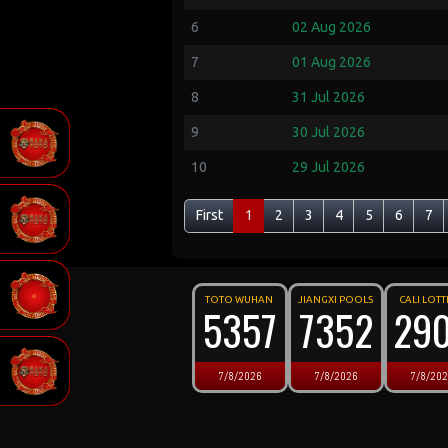
6
02 Aug 2026
7
01 Aug 2026
8
31 Jul 2026
9
30 Jul 2026
10
29 Jul 2026
First
1
2
3
4
5
6
7
TOTO WUHAN
JIANGXI POOLS
CALI LOT
5357
7352
29
7/8/2026
7/8/2026
7/8/20