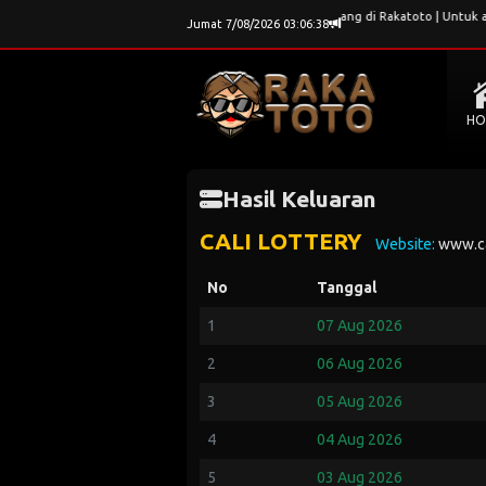
Selamat datang di Rakatoto | Untuk akses 
Jumat 7/08/2026 03:06:38
HO
Hasil Keluaran
CALI LOTTERY
Website:
www.ca
No
Tanggal
1
07 Aug 2026
2
06 Aug 2026
3
05 Aug 2026
4
04 Aug 2026
5
03 Aug 2026