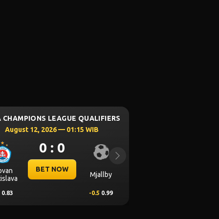
OTBALL F24 ELITE CLUB FRIENDLY
August 7, 2026 — 10:00 WIB
0 : 0
Next
BET NOW
e-
helsea
Manchester
United
25
-0.85
0.25
0.61