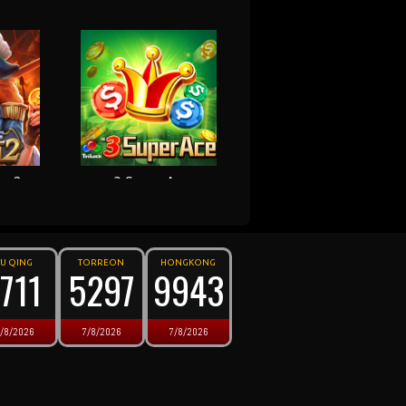
en 2
3 Super Ace
FU QING
TORREON
HONGKONG
1711
5297
9943
/8/2026
7/8/2026
7/8/2026
Legend
Bison Fortune Coins