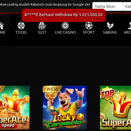
ing mudah Rakatoto bisa langsung ke Google dengan ketik Rakatoto, nanti akan langs
ik****tl Berhasil Withdraw Rp 5.025.000,00
ME
TOGEL
SLOT
LIVE CASINO
SPORT
SABUNG
ARC