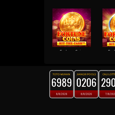
Fortune Coins
For
TOTO WUHAN
JIANGXI POOLS
CALI LOT
6989
0206
29
8/8/2026
8/8/2026
7/8/20
Money Pot
Cha