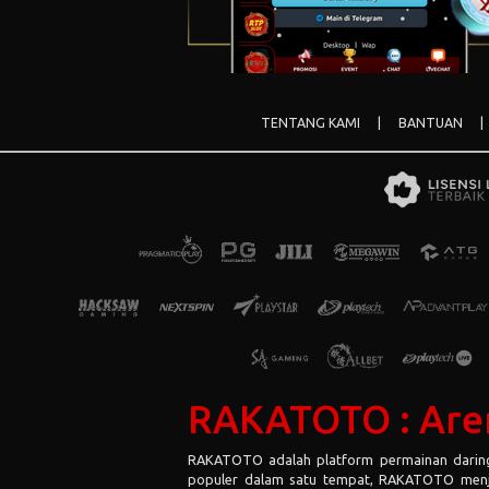
TENTANG KAMI
|
BANTUAN
|
Money Pot Deluxe
Luc
RAKATOTO : Arena
3 Witchs Lamp
Boxi
RAKATOTO
adalah platform permainan daring
populer dalam satu tempat, RAKATOTO menjad