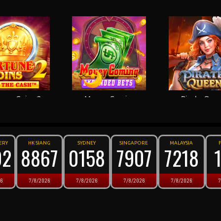
tune Coins 2
Money Coming
Pirate Que
Expand Bets
TERY
HK SIANG
SYDNEY
SINGAPORE
MALAYSIA
02
8867
0158
7907
7218
26
7/8/2026
7/8/2026
7/8/2026
7/8/2026
7
rge Buffalo
Mega Ace
Fortune Gems 