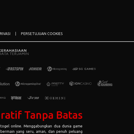
RIVASI
|
PERSETUJUAN COOKIES
 Crown
Roma X Deluxe
ratif Tanpa Batas
ures 2
3 Lucky Lion
n togel online. Menggabungkan dua dunia game
 bermain yang seru, aman, dan penuh peluang