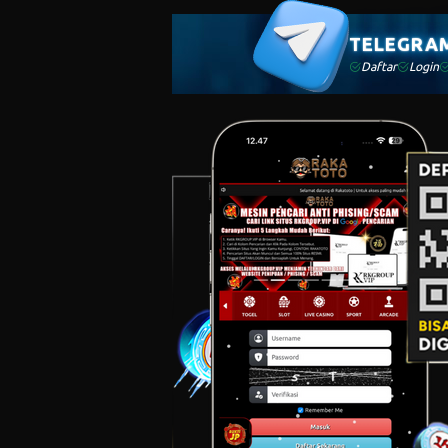
TELEGRA
Daftar
Login
Clover Coins 4x4
40 Sp
3 Lucky Baozhu
Sup