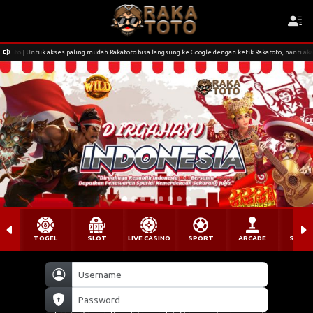
sx****ze Berhasil Withdraw Rp 5.523.000,00
ntuk akses paling mudah Rakatoto bisa langsung ke Google dengan ketik Rakatoto, nanti akan langsung 
TOGEL
SLOT
LIVE CASINO
SPORT
ARCADE
SABU