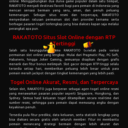
online. Menggabungkan dua dunia game populer dalam satu tempat,
RAKATOTO menjadi destinasi favorit bagi para pemain di Indonesia yang
mencari sensasi bermain yang seru, aman, dan penuh peluang
kemenangan. Sebagai situs resmi dan terpercaya, RAKATOTO
menyediakan ratusan permainan slot dari provider ternama serta
berbagai pasaran togel terlengkap yang bisa diakses kapan saja melalui
perangkat apa pun.
RAKATOTO Situs Slot Online dengan RTP
Tertinggi
Salah satu keunggulan utama
RAKATOTO
terletak pada variasi
permainan slot online yang lengkap. Mulai dari Pragmatic Play, PG Soft,
Habanero, hingga Joker Gaming, semuanya disajikan dengan grafis
menarik dan fitur bonus melimpah. Slot gacor dengan RTP tinggi selalu
tersedia setiap hari, memberikan peluang lebih besar untuk para
pemain meraih jackpot dengan tingkat kemenangan yang lebih pasti.
Togel Online Akurat, Resmi, dan Terpercaya
Selain slot, RAKATOTO juga berperan sebagai agen togel online resmi
yang menawarkan pasaran populer seperti Singapore, Hongkong, dan
Sydney. Semua hasil keluaran togel ditampilkan secara real-time dari
sumber resmi, sehingga para pemain dapat memasang angka dengan
keyakinan penuh.
Tersedia pula fitur prediksi, data keluaran, serta statistik lengkap yang
bisa diakses secara gratis oleh seluruh member. Fitur ini membantu
pemain merancang strategi bermain dengan lebih akurat dan