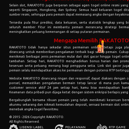
Selain slot, RAKATOTO juga berperan sebagai agen togel online resmi yan
seperti Singapore, Hongkong, dan Sydney. Semua hasil keluaran togel dita
sumber resmi, sehingga para pemain dapat memasang angka dengan keyakin
Tersedia pula fitur prediksi, data keluaran, serta statistik lengkap yang b
seluruh member. Fitur ini membantu pemain merancang strategi berma
meningkatkan peluang kemenangan di setiap putaran permainan.
Mengapa Memilih RAKATOTO
RAKATOTO tidak hanya sekadar situs permainan online, tetapi juga pl
dirancang untuk memberikan pengalaman terbaik bagi setiap pemain. Cukup
menikmati berbagai jenis permainan mulai dari slot gacor hingga togel on
tambahan. Setiap hari, RAKATOTO menghadirkan bonus harian dan promo
keseruan serta peluang menang bagi pengguna setia. Link slot gacor juga 
pemain selalu mendapatkan akses ke permainan dengan potensi RTP tertinggi
Website RAKATOTO dirancang ringan dan responsif, dapat diakses dengan 
ponsel, memastikan pengalaman bermain tetap lancar di mana pun kamu
customer service aktif 24 jam setiap hari, kamu bisa mendapatkan ba
Keamanan data pribadi pun dijaga ketat dengan sistem enkripsi berlapis yang
Bergabunglah bersama ribuan pemain yang telah menikmati keseruan ber
akunmu sekarang dan nikmati kemudahan deposit, sensasi bermain slot onlin
menebak angka togel favoritmu.
© 2015 - 2026 Copyright RAKATOTO.
All Rights Reserved.