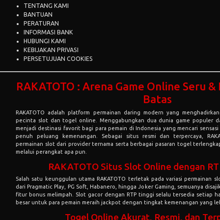
TENTANG KAMI
BANTUAN
PERATURAN
INFORMASI BANK
HUBUNGI KAMI
KEBIJAKAN PRIVASI
PERSETUJUAN COOKIES
RAKATOTO : Arena Game Online Seru & I
Batas
RAKATOTO
adalah platform permainan daring modern yang menghadirkan h
pecinta slot dan togel online. Menggabungkan dua dunia game populer 
menjadi destinasi favorit bagi para pemain di Indonesia yang mencari sensas
penuh peluang kemenangan. Sebagai situs resmi dan terpercaya, RAK
permainan slot dari provider ternama serta berbagai pasaran togel terlengka
melalui perangkat apa pun.
RAKATOTO Situs Slot Online dengan RTP
Salah satu keunggulan utama
RAKATOTO
terletak pada variasi permainan sl
dari Pragmatic Play, PG Soft, Habanero, hingga Joker Gaming, semuanya disaj
fitur bonus melimpah. Slot gacor dengan RTP tinggi selalu tersedia setiap h
besar untuk para pemain meraih jackpot dengan tingkat kemenangan yang leb
Togel Online Akurat, Resmi, dan Ter