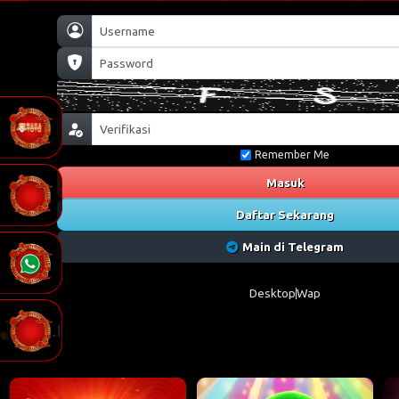
Remember Me
Masuk
Daftar Sekarang
Main di Telegram
Desktop
Wap
JILI