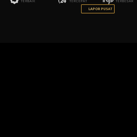
LAPOR PUSAT