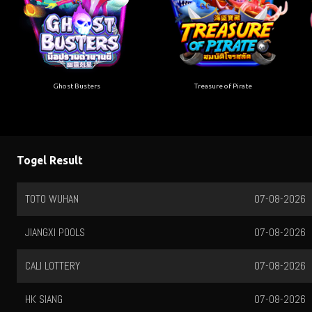
Ghost Busters
Treasure of Pirate
Togel Result
TOTO WUHAN
07-08-2026
JIANGXI POOLS
07-08-2026
CALI LOTTERY
07-08-2026
HK SIANG
07-08-2026