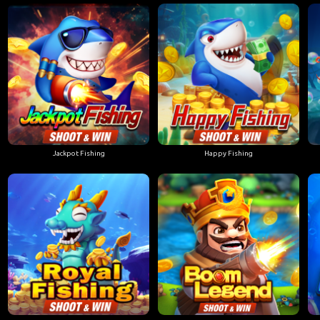
Jackpot Fishing
Happy Fishing