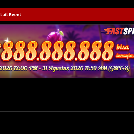
tail Event