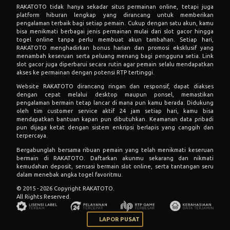
RAKATOTO tidak hanya sekadar situs permainan online, tetapi juga
platform hiburan lengkap yang dirancang untuk memberikan
pengalaman terbaik bagi setiap pemain. Cukup dengan satu akun, kamu
bisa menikmati berbagai jenis permainan mulai dari slot gacor hingga
togel online tanpa perlu membuat akun tambahan. Setiap hari,
RAKATOTO menghadirkan bonus harian dan promosi eksklusif yang
menambah keseruan serta peluang menang bagi pengguna setia. Link
slot gacor juga diperbarui secara rutin agar pemain selalu mendapatkan
akses ke permainan dengan potensi RTP tertinggi.
Website RAKATOTO dirancang ringan dan responsif, dapat diakses
dengan cepat melalui desktop maupun ponsel, memastikan
pengalaman bermain tetap lancar di mana pun kamu berada. Didukung
oleh tim customer service aktif 24 jam setiap hari, kamu bisa
mendapatkan bantuan kapan pun dibutuhkan. Keamanan data pribadi
pun dijaga ketat dengan sistem enkripsi berlapis yang canggih dan
terpercaya.
Bergabunglah bersama ribuan pemain yang telah menikmati keseruan
bermain di RAKATOTO. Daftarkan akunmu sekarang dan nikmati
kemudahan deposit, sensasi bermain slot online, serta tantangan seru
dalam menebak angka togel favoritmu.
© 2015 - 2026 Copyright RAKATOTO.
All Rights Reserved.
LAPOR PUSAT