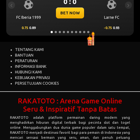
0 : 0
0 
Previous
Next
BET NOW
BET
Larne FC
Bodo Glimt
-0.75
0.93
0.75
0.77
TENTANG KAMI
BANTUAN
PERATURAN
INFORMASI BANK
HUBUNGI KAMI
KEBIJAKAN PRIVASI
PERSETUJUAN COOKIES
RAKATOTO : Arena Game Online
Seru & Inspiratif Tanpa Batas
RAKATOTO
adalah platform permainan daring modern yang
menghadirkan hiburan digital terbaik bagi pecinta slot dan togel
online. Menggabungkan dua dunia game populer dalam satu tempat,
RAKATOTO menjadi destinasi favorit bagi para pemain di Indonesia yang
mencari sensasi bermain yang seru, aman, dan penuh peluang