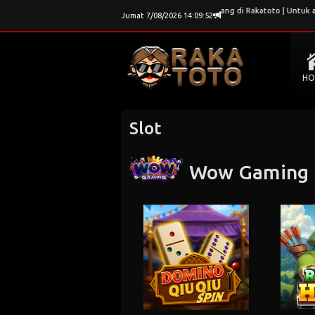
Selamat datang di Rakatoto | Untuk akses pal
Jumat 7/08/2026 14:09:53
HO
Slot
Wow Gaming