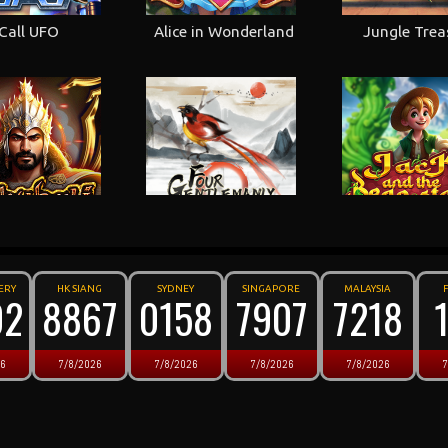
Call UFO
Alice in Wonderland
Jungle Trea
Baahubali
Four Gentlemanly
Jack and 
Flowers
Beanstal
TERY
HK SIANG
SYDNEY
SINGAPORE
MALAYSIA
02
8867
0158
7907
7218
26
7/8/2026
7/8/2026
7/8/2026
7/8/2026
7