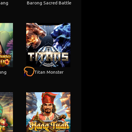
hang
Barong Sacred Battle
ung
Titan Monster