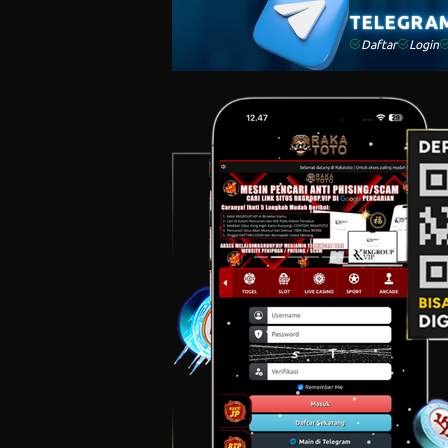
TELEGRA
Daftar
Login