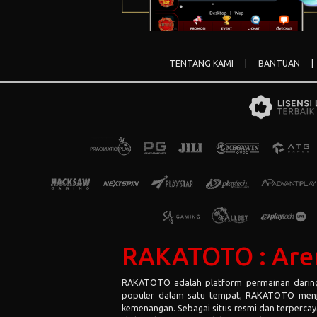
TENTANG KAMI
|
BANTUAN
|
RAKATOTO : Arena
RAKATOTO
adalah platform permainan daring
populer dalam satu tempat, RAKATOTO menjad