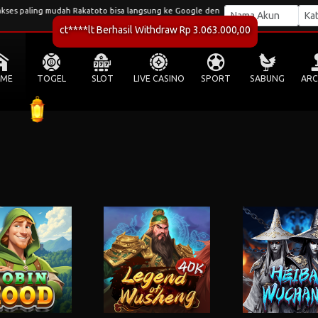
ing mudah Rakatoto bisa langsung ke Google dengan ketik Rakatoto, nanti akan lang
ct****lt Berhasil Withdraw Rp 3.063.000,00
ME
TOGEL
SLOT
LIVE CASINO
SPORT
SABUNG
ARC