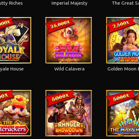
tty Riches
Imperial Majesty
The Great S
yale House
Wild Calavera
Golden Moon 