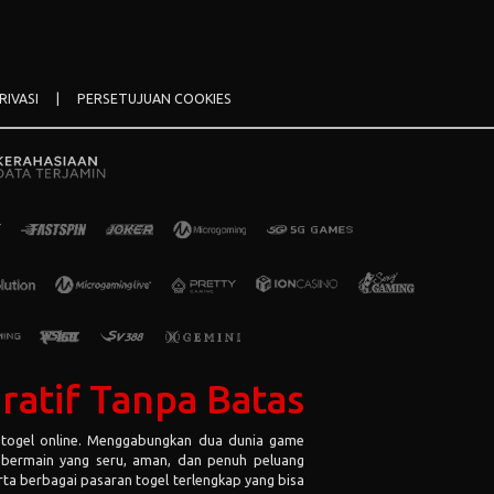
RIVASI
|
PERSETUJUAN COOKIES
uest
Safari Blitz
ratif Tanpa Batas
gon
Mushroom Bandit
n togel online. Menggabungkan dua dunia game
 bermain yang seru, aman, dan penuh peluang