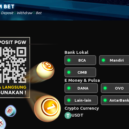
M BET
Deposit
Withdraw
Bet
rdian of The
Fruits Mania
Fortune Jewe
Museum
Bank Lokal
BCA
Mandiri
CIMB
E Money & Pulsa
DANA
OVO
Lain-lain
AntarBank
Crypto Currency
sts of Luck
Blade of Fortune
Alien Sma
USDT