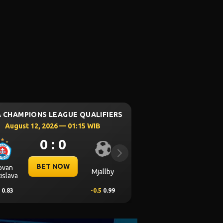
Boxing Fury
OTBALL F24 ELITE CLUB FRIENDLY
August 7, 2026 — 13:30 WIB
0 : 0
Next
BET NOW
e-
e-Chelsea
hester
ity
5
0.61
-0.75
-0.85
onanza
Jungle Quest