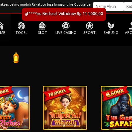
ling mudah Rakatoto bisa langsung ke Google dengan ketik Rakatoto, nanti akan lang
gf****no Berhasil Withdraw Rp 114.000,00
ME
TOGEL
SLOT
LIVE CASINO
SPORT
SABUNG
ARC