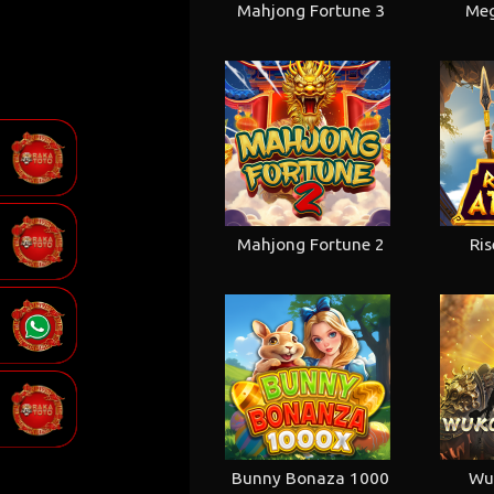
Mahjong Fortune 3
Me
Mahjong Fortune 2
Ris
Bunny Bonaza 1000
Wu