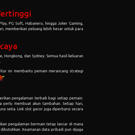
ertinggi
 Play, PG Soft, Habanero, hingga Joker Gaming,
ari, memberikan peluang lebih besar untuk para
rcaya
e, Hongkong, dan Sydney. Semua hasil keluaran
.
. Fitur ini membantu pemain merancang strategi
erikan pengalaman terbaik bagi setiap pemain.
pa perlu membuat akun tambahan. Setiap hari,
setia. Link slot gacor juga diperbarui secara
ikan pengalaman bermain tetap lancar di mana
 dibutuhkan. Keamanan data pribadi pun dijaga