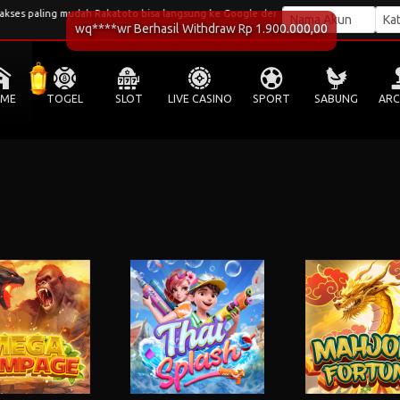
ing mudah Rakatoto bisa langsung ke Google dengan ketik Rakatoto, nanti akan lang
wq****wr Berhasil Withdraw Rp 1.900.000,00
ME
TOGEL
SLOT
LIVE CASINO
SPORT
SABUNG
ARC