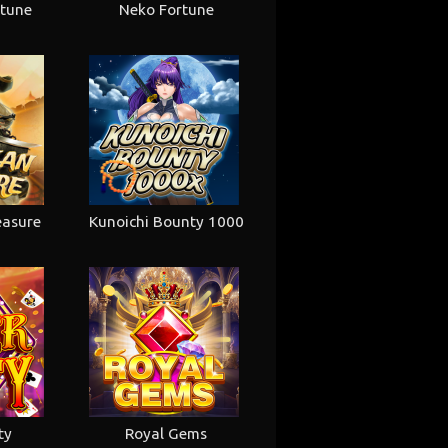
tune
Neko Fortune
easure
Kunoichi Bounty 1000
ty
Royal Gems