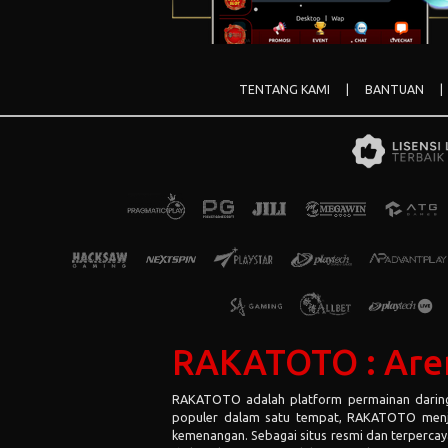
TENTANG KAMI
|
BANTUAN
|
RAKATOTO : Arena
RAKATOTO
adalah platform permainan daring
populer dalam satu tempat, RAKATOTO menjad
kemenangan. Sebagai situs resmi dan terperca