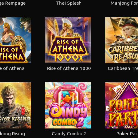
ga Rampage
Thai Splash
Mahjong For
e of Athena
Rise of Athena 1000
Caribbean Tr
kong Rising
Candy Combo 2
Poker Par