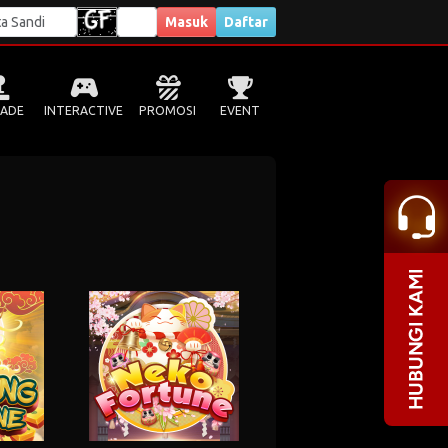
sung muncul link anti blokir kami ^.^
Selamat datang di Rakatoto | U
Masuk
Daftar
ADE
INTERACTIVE
PROMOSI
EVENT