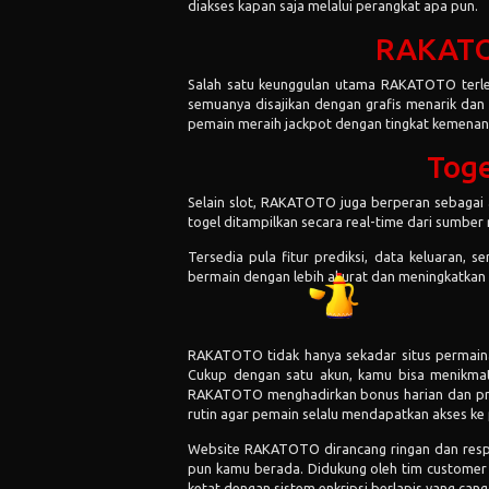
diakses kapan saja melalui perangkat apa pun.
RAKATOT
Salah satu keunggulan utama
RAKATOTO
terl
semuanya disajikan dengan grafis menarik dan 
pemain meraih jackpot dengan tingkat kemenang
Toge
Selain slot, RAKATOTO juga berperan sebagai 
togel ditampilkan secara real-time dari sumbe
Tersedia pula fitur prediksi, data keluaran, 
bermain dengan lebih akurat dan meningkatkan
RAKATOTO tidak hanya sekadar situs permainan
Cukup dengan satu akun, kamu bisa menikmati
RAKATOTO menghadirkan bonus harian dan promo
rutin agar pemain selalu mendapatkan akses ke
Website RAKATOTO dirancang ringan dan respo
pun kamu berada. Didukung oleh tim customer 
ketat dengan sistem enkripsi berlapis yang cang