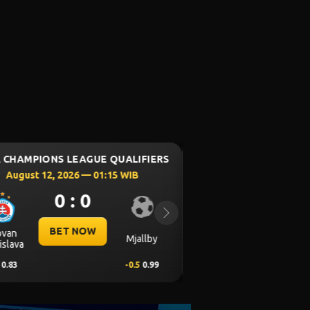
ta
Neon Party 1000
OTBALL F24 ELITE CLUB FRIENDLY
August 7, 2026 — 16:45 WIB
0 : 0
Next
BET NOW
l Madrid
e-Everton
0
0.00
0.00
0.00
rland
Aladdin's Lamp