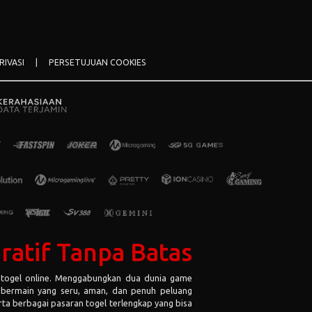
RIVASI
|
PERSETUJUAN COOKIES
ratif Tanpa Batas
n togel online. Menggabungkan dua dunia game
 bermain yang seru, aman, dan penuh peluang
a berbagai pasaran togel terlengkap yang bisa