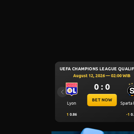
Lucky Circus
N
UEFA CHAMPIONS LEAGUE QUALIF
August 11, 2026 — 22:59 WIB
0 : 0
Previous
BET NOW
Union 
Bodo Glimt
Gill
0.75
0.82
-0.75
Sushi Master
De