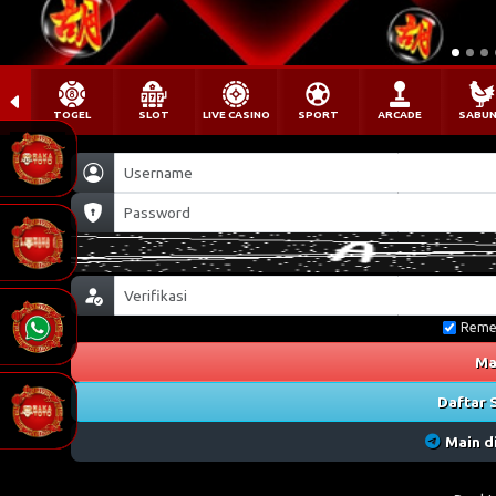
TOGEL
SLOT
LIVE CASINO
SPORT
ARCADE
SABU
Reme
Ma
Daftar 
Main d