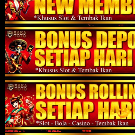
Jika ditemukan adanya kecurangan, pihak Rakatoto berhak membatalkan bo
- NB : Syarat & Ketentuan bisa berubah sewaktu-waktu
Syarat dan Ketentuan : Khusus Slot & Tembak Ikan
- Claim bonus new member 20% melalui livechat, bonus tidak bisa diproses ji
- Minimal deposit untuk bonus Rp.1.000,-
- Maximal bonus yang diberikan Rp.100.000,-
- Syarat melakukan withdraw adalah 4X TO Bettingan
- Bonus hanya berlaku untuk permainan slot dan tembak ikan
- Pihak RAKATOTO akan memblokir akun anda Jika terindikasi melakukan ke
- NB : Syarat & Ketentuan bisa berubah sewaktu-waktu
Syarat dan Ketentuan : Khusus Slot & Tembak Ikan
- Claim bonus melalui livechat, bonus tidak bisa diproses jika telah dimainka
- Minimal deposit untuk bonus Rp.1.000,-
- Maximal bonus yang diberikan Rp.100.000,-
- Syarat melakukan withdraw adalah 3X TO Bettingan
- Bonus hanya berlaku untuk permainan slot dan tembak ikan
- Pihak RAKATOTO Akan Memblokir Akun Anda Jika Terindikasi Melakukan K
- NB : Syarat & Ketentuan bisa berubah sewaktu-waktu