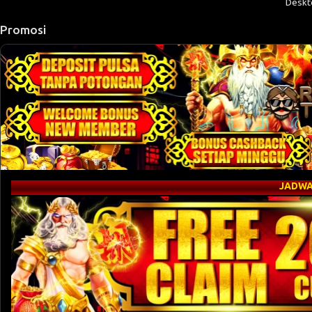
Deskt
Promosi
JADWAL BANK RAKATOTO
-
BCA
: Online 24 Jam |
-
BRI
: Online 24 Jam |
-
MANDIRI
: Online 24 Jam |
-
BNI
: Online 24 Jam |
-
DANA
: Online 24 Jam |
-
OVO
: Online 24 Jam |
-
GOPAY
: Online 24 Jam |
-
LINKAJA
: Online 24 Jam |