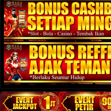
Syarat dan Ketentuan : Khusus Slot & Tembak Ikan
- Bonus diberikan setiap hari ( Paling lambat pukul 15:00 WIB )
- Bonus rollingan dapat di tarik langsung bagi member yang ingin melakuka
- Bonus rollingan ini bersifat otomatis ( Tidak perlu di claim )
- NB : Syarat & Ketentuan bisa berubah sewaktu-waktu
Berikut level rollingan harian yang akan dibagikan :
- 150.000 - 5.000.000 akan mendapatkan 0.2%
- 5.000.001 - 50.000.000 akan mendapatkan 0.5%
- 50.000.001 - 100.000.000 akan mendapatkan 0.7%
- 100.000.001 ke atas akan mendapatkan 1%
Syarat dan Ketentuan : Jika mengalami kekalahan Rp.50.000,-
- Bonus diberikan setiap hari senin ( Paling lambat pukul 03:00 WIB )
- Bonus casback dapat di tarik langsung bagi member yang ingin melakukan
- Bonus cashback ini bersifat otomatis ( Tidak perlu di claim )
- NB : Syarat & Ketentuan bisa berubah sewaktu-waktu
Berikut level cashback yang akan dibagikan :
- 50.000 - 100.000.000 akan mendapatkan 5%
- 100.000.001 - 200.000.000 akan mendapatkan 10%
- 200.000.001 ke atas akan mendapatkan 20%
Syarat dan Ketentuan : Bonus Ajak Teman
- Bonus refferal 1% berlaku untuk semua jenis permainan Togel
- Bonus refferal 0.1% berlaku untuk permainan Slot Games & Live Casino
- Upline akan tetap mendapatkan Bonus Refferal seumur hidup selama Down