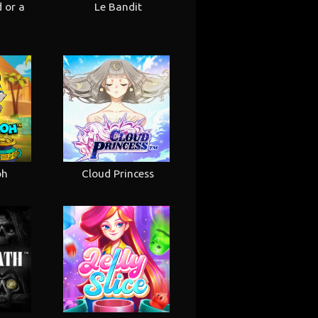
 or a
Le Bandit
oh
Cloud Princess