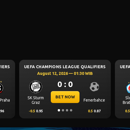
Dork Unit
Rotten
Pug Life
IERS
E-FOOTBALL F24 ELITE CLUB FRIENDLY
E-FO
August 8, 2026 — 10:00 WIB
0 : 0
BET NOW
Saint-
e-AS Monaco
e-Liverpool
e-Rea
oise
1.00
0.00
0.00
0.00
0.00
0.0
ep 'em Cool
Cursed Seas
Densho