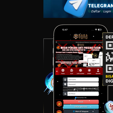
TELEGRA
Daftar
Login
Rusty & Curly
Bo
Divine Drop
S