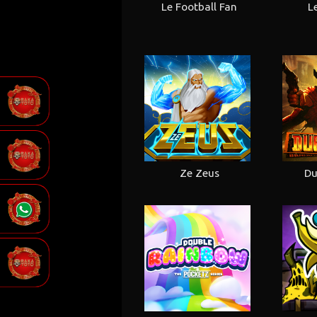
Le Football Fan
L
Ze Zeus
Du