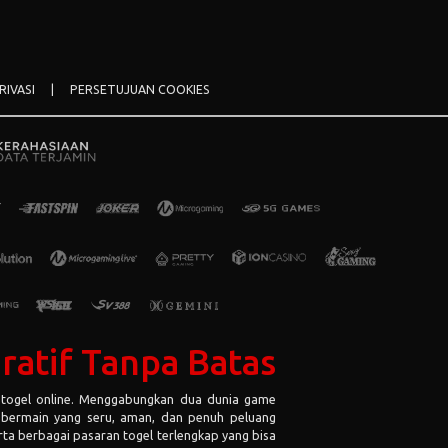
RIVASI
|
PERSETUJUAN COOKIES
EESE
Rise of Ymir
ratif Tanpa Batas
sion
Fire my Laser
n togel online. Menggabungkan dua dunia game
 bermain yang seru, aman, dan penuh peluang
a berbagai pasaran togel terlengkap yang bisa