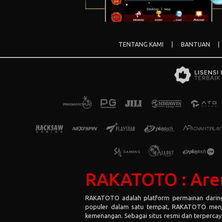
TENTANG KAMI
|
BANTUAN
|
Dragon's Domain
Do
RAKATOTO : Arena
Wings of Horus
Sn
RAKATOTO
adalah platform permainan daring
populer dalam satu tempat, RAKATOTO menjad
kemenangan. Sebagai situs resmi dan terperca