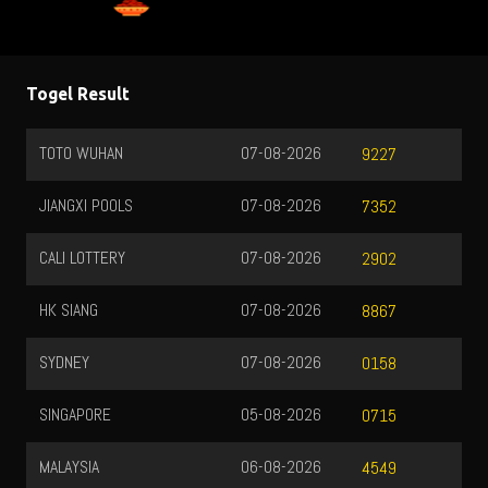
Togel Result
TOTO WUHAN
07-08-2026
9227
JIANGXI POOLS
07-08-2026
7352
CALI LOTTERY
07-08-2026
2902
HK SIANG
07-08-2026
8867
SYDNEY
07-08-2026
0158
SINGAPORE
05-08-2026
0715
MALAYSIA
06-08-2026
4549