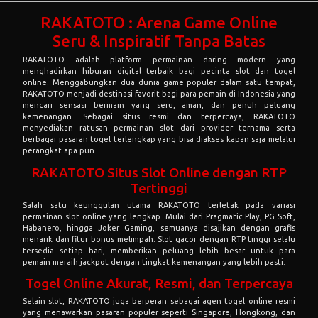
RAKATOTO : Arena Game Online
Seru & Inspiratif Tanpa Batas
RAKATOTO
adalah platform permainan daring modern yang
menghadirkan hiburan digital terbaik bagi pecinta slot dan togel
online. Menggabungkan dua dunia game populer dalam satu tempat,
RAKATOTO menjadi destinasi favorit bagi para pemain di Indonesia yang
mencari sensasi bermain yang seru, aman, dan penuh peluang
kemenangan. Sebagai situs resmi dan terpercaya, RAKATOTO
menyediakan ratusan permainan slot dari provider ternama serta
berbagai pasaran togel terlengkap yang bisa diakses kapan saja melalui
perangkat apa pun.
RAKATOTO Situs Slot Online dengan RTP
Tertinggi
Salah satu keunggulan utama
RAKATOTO
terletak pada variasi
permainan slot online yang lengkap. Mulai dari Pragmatic Play, PG Soft,
Habanero, hingga Joker Gaming, semuanya disajikan dengan grafis
menarik dan fitur bonus melimpah. Slot gacor dengan RTP tinggi selalu
tersedia setiap hari, memberikan peluang lebih besar untuk para
pemain meraih jackpot dengan tingkat kemenangan yang lebih pasti.
Togel Online Akurat, Resmi, dan Terpercaya
Selain slot, RAKATOTO juga berperan sebagai agen togel online resmi
yang menawarkan pasaran populer seperti Singapore, Hongkong, dan