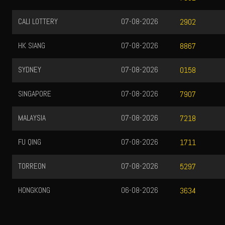
CALI LOTTERY
07-08-2026
2902
HK SIANG
07-08-2026
8867
SYDNEY
07-08-2026
0158
SINGAPORE
07-08-2026
7907
MALAYSIA
07-08-2026
7218
FU QING
07-08-2026
1711
TORREON
07-08-2026
5297
HONGKONG
06-08-2026
3634