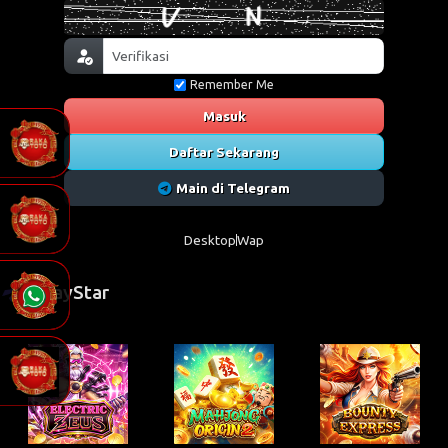
Remember Me
Masuk
Daftar Sekarang
Main di Telegram
Desktop
Wap
PlayStar