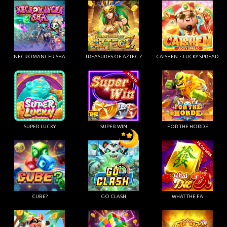
NECROMANCER SHA
TREASURES OF AZTEC Z
CAISHEN・LUCKY SPREAD
SUPER LUCKY
SUPER WIN
FOR THE HORDE
CUBE?
GO CLASH
WHAT THE FA