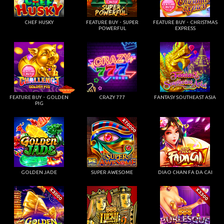
CHEF HUSKY
FEATURE BUY・SUPER
FEATURE BUY・CHRISTMAS
POWERFUL
EXPRESS
FEATURE BUY・GOLDEN
CRAZY 777
FANTASY SOUTHEAST ASIA
PIG
GOLDEN JADE
SUPER AWESOME
DIAO CHAN FA DA CAI