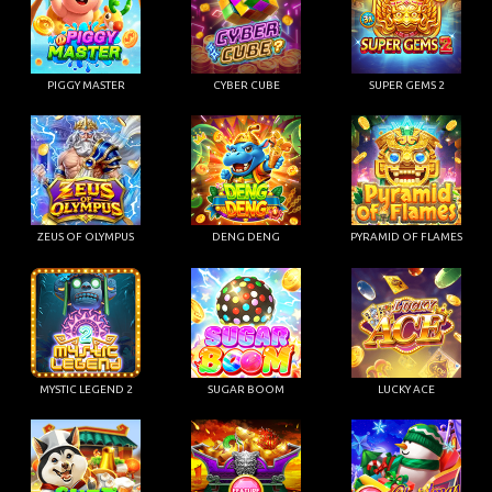
PIGGY MASTER
CYBER CUBE
SUPER GEMS 2
ZEUS OF OLYMPUS
DENG DENG
PYRAMID OF FLAMES
MYSTIC LEGEND 2
SUGAR BOOM
LUCKY ACE