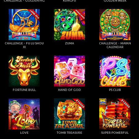
CHALLENGE・GOLDEN PIG
KUNGFU
GOLDEN WEEK
CHALLENGE・FU LU SHOU
ZUMA
CHALLENGE・MAYAN
XI
CALENDAR
FORTUNE BULL
HAND OF GOD
PS CLUB
LOVE
TOMB TREASURE
SUPER POWERFUL