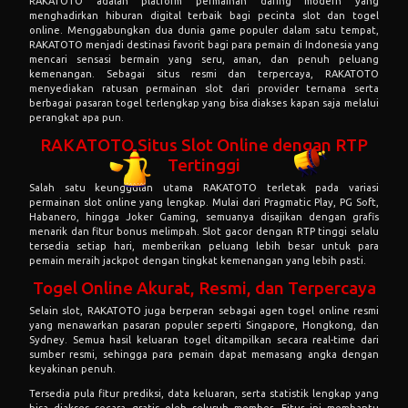
RAKATOTO
adalah platform permainan daring modern yang
menghadirkan hiburan digital terbaik bagi pecinta slot dan togel
online. Menggabungkan dua dunia game populer dalam satu tempat,
RAKATOTO menjadi destinasi favorit bagi para pemain di Indonesia yang
mencari sensasi bermain yang seru, aman, dan penuh peluang
kemenangan. Sebagai situs resmi dan terpercaya, RAKATOTO
menyediakan ratusan permainan slot dari provider ternama serta
berbagai pasaran togel terlengkap yang bisa diakses kapan saja melalui
perangkat apa pun.
RAKATOTO Situs Slot Online dengan RTP
Tertinggi
Salah satu keunggulan utama
RAKATOTO
terletak pada variasi
permainan slot online yang lengkap. Mulai dari Pragmatic Play, PG Soft,
Habanero, hingga Joker Gaming, semuanya disajikan dengan grafis
menarik dan fitur bonus melimpah. Slot gacor dengan RTP tinggi selalu
tersedia setiap hari, memberikan peluang lebih besar untuk para
pemain meraih jackpot dengan tingkat kemenangan yang lebih pasti.
Togel Online Akurat, Resmi, dan Terpercaya
Selain slot, RAKATOTO juga berperan sebagai agen togel online resmi
yang menawarkan pasaran populer seperti Singapore, Hongkong, dan
Sydney. Semua hasil keluaran togel ditampilkan secara real-time dari
sumber resmi, sehingga para pemain dapat memasang angka dengan
keyakinan penuh.
Tersedia pula fitur prediksi, data keluaran, serta statistik lengkap yang
bisa diakses secara gratis oleh seluruh member. Fitur ini membantu