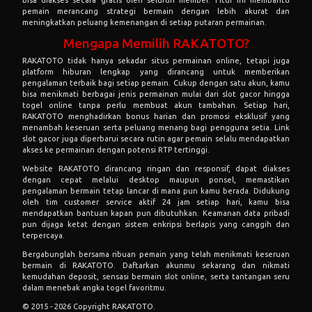
pemain merancang strategi bermain dengan lebih akurat dan
meningkatkan peluang kemenangan di setiap putaran permainan.
Mengapa Memilih RAKATOTO?
RAKATOTO tidak hanya sekadar situs permainan online, tetapi juga
platform hiburan lengkap yang dirancang untuk memberikan
pengalaman terbaik bagi setiap pemain. Cukup dengan satu akun, kamu
bisa menikmati berbagai jenis permainan mulai dari slot gacor hingga
togel online tanpa perlu membuat akun tambahan. Setiap hari,
RAKATOTO menghadirkan bonus harian dan promosi eksklusif yang
menambah keseruan serta peluang menang bagi pengguna setia. Link
slot gacor juga diperbarui secara rutin agar pemain selalu mendapatkan
akses ke permainan dengan potensi RTP tertinggi.
Website RAKATOTO dirancang ringan dan responsif, dapat diakses
dengan cepat melalui desktop maupun ponsel, memastikan
pengalaman bermain tetap lancar di mana pun kamu berada. Didukung
oleh tim customer service aktif 24 jam setiap hari, kamu bisa
mendapatkan bantuan kapan pun dibutuhkan. Keamanan data pribadi
pun dijaga ketat dengan sistem enkripsi berlapis yang canggih dan
terpercaya.
Bergabunglah bersama ribuan pemain yang telah menikmati keseruan
bermain di RAKATOTO. Daftarkan akunmu sekarang dan nikmati
kemudahan deposit, sensasi bermain slot online, serta tantangan seru
dalam menebak angka togel favoritmu.
© 2015 - 2026 Copyright RAKATOTO.