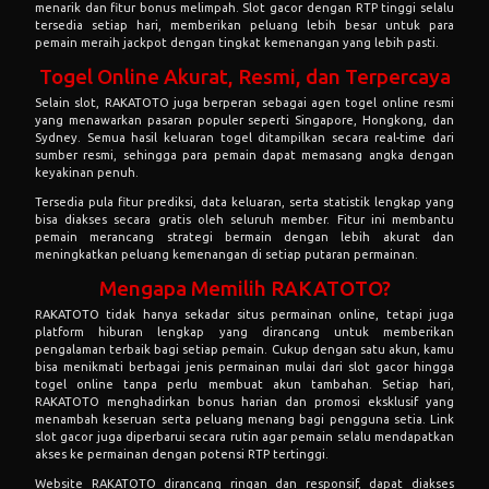
menarik dan fitur bonus melimpah. Slot gacor dengan RTP tinggi selalu
tersedia setiap hari, memberikan peluang lebih besar untuk para
pemain meraih jackpot dengan tingkat kemenangan yang lebih pasti.
Togel Online Akurat, Resmi, dan Terpercaya
Selain slot, RAKATOTO juga berperan sebagai agen togel online resmi
yang menawarkan pasaran populer seperti Singapore, Hongkong, dan
Sydney. Semua hasil keluaran togel ditampilkan secara real-time dari
sumber resmi, sehingga para pemain dapat memasang angka dengan
keyakinan penuh.
Tersedia pula fitur prediksi, data keluaran, serta statistik lengkap yang
bisa diakses secara gratis oleh seluruh member. Fitur ini membantu
pemain merancang strategi bermain dengan lebih akurat dan
meningkatkan peluang kemenangan di setiap putaran permainan.
Mengapa Memilih RAKATOTO?
RAKATOTO tidak hanya sekadar situs permainan online, tetapi juga
platform hiburan lengkap yang dirancang untuk memberikan
pengalaman terbaik bagi setiap pemain. Cukup dengan satu akun, kamu
bisa menikmati berbagai jenis permainan mulai dari slot gacor hingga
togel online tanpa perlu membuat akun tambahan. Setiap hari,
RAKATOTO menghadirkan bonus harian dan promosi eksklusif yang
menambah keseruan serta peluang menang bagi pengguna setia. Link
slot gacor juga diperbarui secara rutin agar pemain selalu mendapatkan
akses ke permainan dengan potensi RTP tertinggi.
Website RAKATOTO dirancang ringan dan responsif, dapat diakses