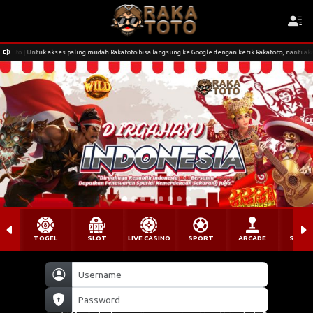
di****ir Berhasil Withdraw Rp 6.133.000,00
tuk akses paling mudah Rakatoto bisa langsung ke Google dengan ketik Rakatoto, nanti akan langsung m
TOGEL
SLOT
LIVE CASINO
SPORT
ARCADE
SABU