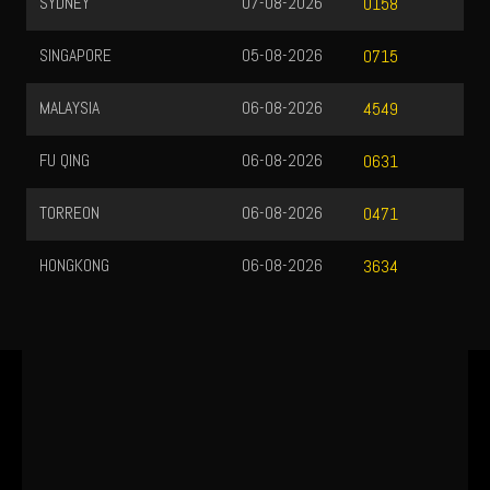
SYDNEY
07-08-2026
0158
SINGAPORE
05-08-2026
0715
MALAYSIA
06-08-2026
4549
FU QING
06-08-2026
0631
TORREON
06-08-2026
0471
HONGKONG
06-08-2026
3634