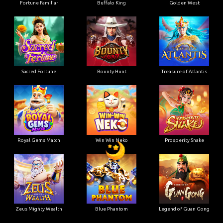
Fortune Familiar
Buffalo King
Golden West
Sacred Fortune
Bounty Hunt
Treasure of Atlantis
Royal Gems Match
Win Win Neko
Prosperity Snake
Zeus Mighty Wealth
Blue Phantom
Legend of Guan Gong