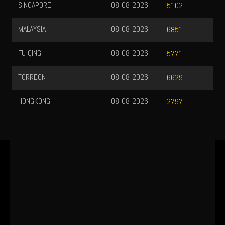
SINGAPORE
08-08-2026
5102
MALAYSIA
08-08-2026
6851
FU QING
08-08-2026
5771
TORREON
08-08-2026
6629
HONGKONG
08-08-2026
2797