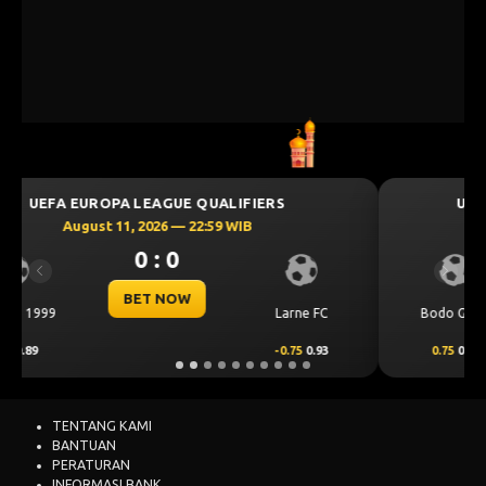
UEFA CHAMPIONS LEAGUE QUALIFIERS
August 11, 2026 — 22:59 WIB
0 : 0
Previous
Next
BET NOW
Bodo Glimt
Union Saint-Gilloise
0.75
0.77
-0.75
-0.95
TENTANG KAMI
BANTUAN
PERATURAN
INFORMASI BANK