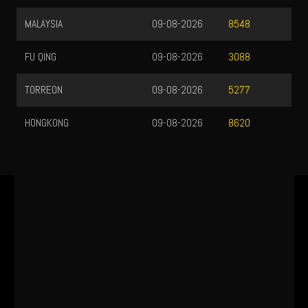
MALAYSIA
09-08-2026
8548
FU QING
09-08-2026
3088
TORREON
09-08-2026
5277
HONGKONG
09-08-2026
8620