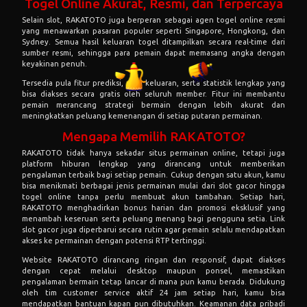
Togel Online Akurat, Resmi, dan Terpercaya
Selain slot, RAKATOTO juga berperan sebagai agen togel online resmi
yang menawarkan pasaran populer seperti Singapore, Hongkong, dan
Sydney. Semua hasil keluaran togel ditampilkan secara real-time dari
sumber resmi, sehingga para pemain dapat memasang angka dengan
keyakinan penuh.
Tersedia pula fitur prediksi, data keluaran, serta statistik lengkap yang
bisa diakses secara gratis oleh seluruh member. Fitur ini membantu
pemain merancang strategi bermain dengan lebih akurat dan
meningkatkan peluang kemenangan di setiap putaran permainan.
Mengapa Memilih RAKATOTO?
RAKATOTO tidak hanya sekadar situs permainan online, tetapi juga
platform hiburan lengkap yang dirancang untuk memberikan
pengalaman terbaik bagi setiap pemain. Cukup dengan satu akun, kamu
bisa menikmati berbagai jenis permainan mulai dari slot gacor hingga
togel online tanpa perlu membuat akun tambahan. Setiap hari,
RAKATOTO menghadirkan bonus harian dan promosi eksklusif yang
menambah keseruan serta peluang menang bagi pengguna setia. Link
slot gacor juga diperbarui secara rutin agar pemain selalu mendapatkan
akses ke permainan dengan potensi RTP tertinggi.
Website RAKATOTO dirancang ringan dan responsif, dapat diakses
dengan cepat melalui desktop maupun ponsel, memastikan
pengalaman bermain tetap lancar di mana pun kamu berada. Didukung
oleh tim customer service aktif 24 jam setiap hari, kamu bisa
mendapatkan bantuan kapan pun dibutuhkan. Keamanan data pribadi