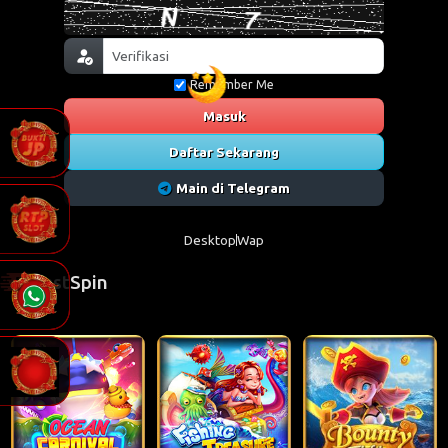
Remember Me
Masuk
Daftar Sekarang
Main di Telegram
Desktop
Wap
FastSpin