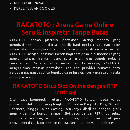
KEBIJAKAN PRIVASI
PERSETUJUAN COOKIES
RAKATOTO : Arena Game Online
Seru & Inspiratif Tanpa Batas
RAKATOTO
adalah platform permainan daring modern yang
menghadirkan hiburan digital terbaik bagi pecinta slot dan togel
online. Menggabungkan dua dunia game populer dalam satu tempat,
RAKATOTO menjadi destinasi favorit bagi para pemain di Indonesia yang
mencari sensasi bermain yang seru, aman, dan penuh peluang
kemenangan. Sebagai situs resmi dan terpercaya, RAKATOTO
menyediakan ratusan permainan slot dari provider ternama serta
berbagai pasaran togel terlengkap yang bisa diakses kapan saja melalui
perangkat apa pun.
RAKATOTO Situs Slot Online dengan RTP
Tertinggi
Salah satu keunggulan utama
RAKATOTO
terletak pada variasi
permainan slot online yang lengkap. Mulai dari Pragmatic Play, PG Soft,
Habanero, hingga Joker Gaming, semuanya disajikan dengan grafis
menarik dan fitur bonus melimpah. Slot gacor dengan RTP tinggi selalu
tersedia setiap hari, memberikan peluang lebih besar untuk para
pemain meraih jackpot dengan tingkat kemenangan yang lebih pasti.