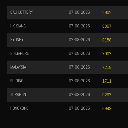
CALI LOTTERY
07-08-2026
2902
HK SIANG
07-08-2026
8867
SYDNEY
07-08-2026
0158
SINGAPORE
07-08-2026
7907
MALAYSIA
07-08-2026
7218
FU QING
07-08-2026
1711
TORREON
07-08-2026
5297
HONGKONG
07-08-2026
9943