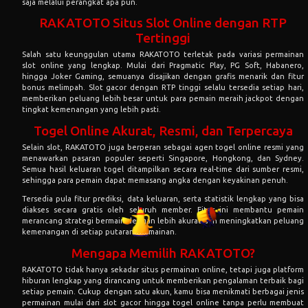
saja melalui perangkat apa pun.
RAKATOTO Situs Slot Online dengan RTP
Tertinggi
Salah satu keunggulan utama
RAKATOTO
terletak pada variasi permainan
slot online yang lengkap. Mulai dari Pragmatic Play, PG Soft, Habanero,
hingga Joker Gaming, semuanya disajikan dengan grafis menarik dan fitur
bonus melimpah. Slot gacor dengan RTP tinggi selalu tersedia setiap hari,
memberikan peluang lebih besar untuk para pemain meraih jackpot dengan
tingkat kemenangan yang lebih pasti.
Togel Online Akurat, Resmi, dan Terpercaya
Selain slot, RAKATOTO juga berperan sebagai agen togel online resmi yang
menawarkan pasaran populer seperti Singapore, Hongkong, dan Sydney.
Semua hasil keluaran togel ditampilkan secara real-time dari sumber resmi,
sehingga para pemain dapat memasang angka dengan keyakinan penuh.
Tersedia pula fitur prediksi, data keluaran, serta statistik lengkap yang bisa
diakses secara gratis oleh seluruh member. Fitur ini membantu pemain
merancang strategi bermain dengan lebih akurat dan meningkatkan peluang
kemenangan di setiap putaran permainan.
Mengapa Memilih RAKATOTO?
RAKATOTO tidak hanya sekadar situs permainan online, tetapi juga platform
hiburan lengkap yang dirancang untuk memberikan pengalaman terbaik bagi
setiap pemain. Cukup dengan satu akun, kamu bisa menikmati berbagai jenis
permainan mulai dari slot gacor hingga togel online tanpa perlu membuat