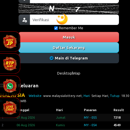
Remember Me
Masuk
Daftar Sekarang
Main di Telegram
Desktop
Wap
Hasil Keluaran
MALAYSIA
Website:
www.malaysialottery.net
, Hari:
Setiap Hari
, Tutup:
18:30
Result:
19:00 WIB
No
Tanggal
Hari
Pasaran
Result
1
07 Aug 2026
Jumat
MY - 055
7218
2
06 Aug 2026
Kamis
MY - 054
4549