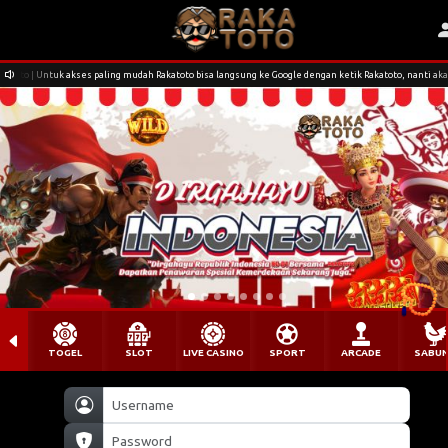
to | Untuk akses paling mudah Rakatoto bisa langsung ke Google dengan ketik Rakatoto, nanti akan lan
TOGEL
SLOT
LIVE CASINO
SPORT
ARCADE
SABU