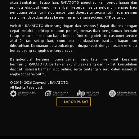
akun tambahan. Setiap hari, RAKATOTO menghadirkan bonus harian dan
promosi eksklusif yang menambah keseruan serta peluang menang bagi
pengguna setia. Link slot gacor juga diperbarui secara rutin agar pemain
selalu mendapatkan akses ke permainan dengan potensi RTP tertinggi.
Website RAKATOTO dirancang ringan dan responsif, dapat diakses dengan
cepat melalui desktop maupun ponsel, memastikan pengalaman bermain
tetap lancar di mana pun kamu berada. Didukung oleh tim customer service
aktif 24 jam setiap hari, kamu bisa mendapatkan bantuan kapan pun
dibutuhkan. Keamanan data pribadi pun dijaga ketat dengan sistem enkripsi
berlapis yang canggih dan terpercaya.
Bergabunglah bersama ribuan pemain yang telah menikmati keseruan
bermain di RAKATOTO. Daftarkan akunmu sekarang dan nikmati kemudahan
deposit, sensasi bermain slot online, serta tantangan seru dalam menebak
angka togel favoritmu.
© 2015 - 2026 Copyright RAKATOTO.
All Rights Reserved.
LAPOR PUSAT