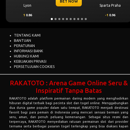
BET NOW
Sparta Praha
SK Sturm Graz
-1
0.96
-0.5
0.95
TENTANG KAMI
BANTUAN
PERATURAN
INFORMASI BANK
HUBUNGI KAMI
KEBIJAKAN PRIVASI
PERSETUJUAN COOKIES
RAKATOTO : Arena Game Online Seru &
Inspiratif Tanpa Batas
RAKATOTO
adalah platform permainan daring modern yang menghadirkan
hiburan digital terbaik bagi pecinta slot dan togel online. Menggabungkan
dua dunia game populer dalam satu tempat, RAKATOTO menjadi destinasi
favorit bagi para pemain di Indonesia yang mencari sensasi bermain yang
seru, aman, dan penuh peluang kemenangan. Sebagai situs resmi dan
terpercaya, RAKATOTO menyediakan ratusan permainan slot dari provider
ternama serta berbagai pasaran togel terlengkap yang bisa diakses kapan