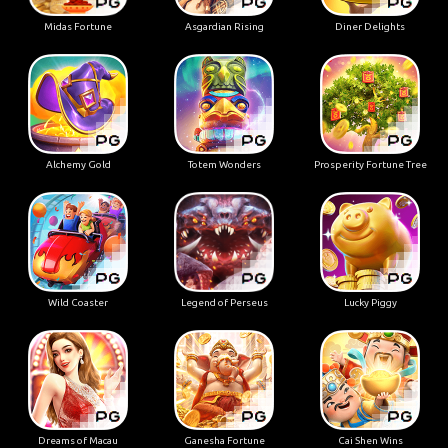
Midas Fortune
Asgardian Rising
Diner Delights
Alchemy Gold
Totem Wonders
Prosperity Fortune Tree
Wild Coaster
Legend of Perseus
Lucky Piggy
Dreams of Macau
Ganesha Fortune
Cai Shen Wins