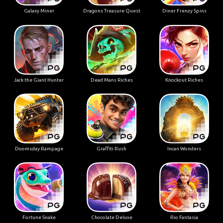
Galaxy Miner
Dragons Treasure Quest
Diner Frenzy Spins
Jack the Giant Hunter
Dead Mans Riches
Knockout Riches
Doomsday Rampage
Graffiti Rush
Incan Wonders
Fortune Snake
Chocolate Deluxe
Rio Fantasia