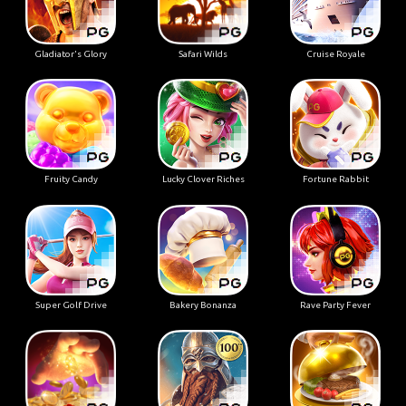
Gladiator's Glory
Safari Wilds
Cruise Royale
Fruity Candy
Lucky Clover Riches
Fortune Rabbit
Super Golf Drive
Bakery Bonanza
Rave Party Fever