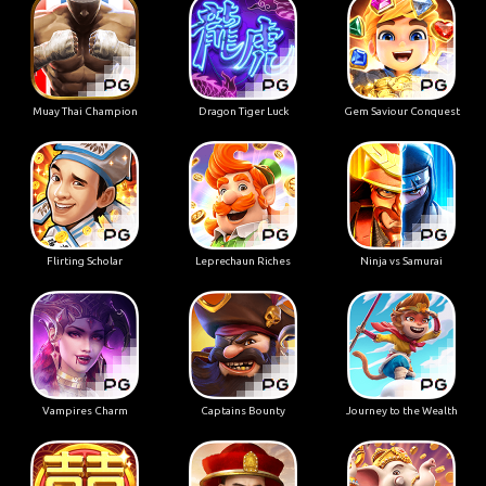
Muay Thai Champion
Dragon Tiger Luck
Gem Saviour Conquest
Flirting Scholar
Leprechaun Riches
Ninja vs Samurai
Vampires Charm
Captains Bounty
Journey to the Wealth