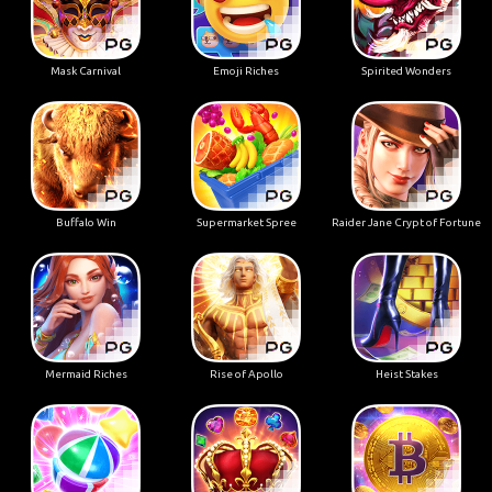
Mask Carnival
Emoji Riches
Spirited Wonders
Buffalo Win
Supermarket Spree
Raider Jane Crypt of Fortune
Mermaid Riches
Rise of Apollo
Heist Stakes