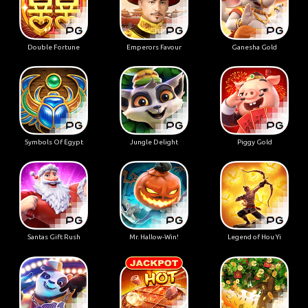
Double Fortune
Emperors Favour
Ganesha Gold
Symbols Of Egypt
Jungle Delight
Piggy Gold
Santas Gift Rush
Mr. Hallow-Win!
Legend of Hou Yi