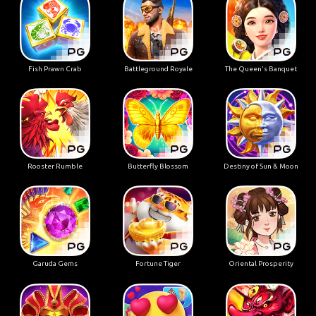
Fish Prawn Crab
Battleground Royale
The Queen's Banquet
Rooster Rumble
Butterfly Blossom
Destiny of Sun & Moon
Garuda Gems
Fortune Tiger
Oriental Prosperity