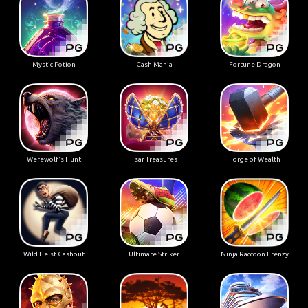
Mystic Potion
Cash Mania
Fortune Dragon
Werewolf's Hunt
Tsar Treasures
Forge of Wealth
Wild Heist Cashout
Ultimate Striker
Ninja Raccoon Frenzy