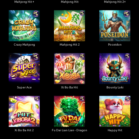
Mahjong Hit +
Mahjong Hit
Mahjong Hit 2+
Crazy Mahjong
Mahjong Hit 2
Poseidon
Super Ace
Xi Bo Ba Hit
Bounty Loki
Xi Bo Ba Hit 2
Fu Dai Lian Lian - Dragon
Happy Hit