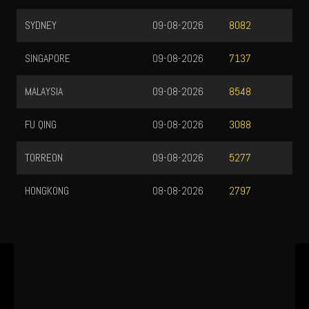
SYDNEY
09-08-2026
8082
SINGAPORE
09-08-2026
7137
MALAYSIA
09-08-2026
8548
FU QING
09-08-2026
3088
TORREON
09-08-2026
5277
HONGKONG
08-08-2026
2797