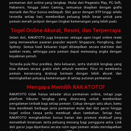
permainan slot online yang lengkap. Mulai dari Pragmatic Play, PG Soft,
Habanero, hingga Joker Gaming, semuanya disajikan dengan grafis
menarik dan fitur bonus melimpah. Slot gacor dengan RTP tinggi selalu
tersedia setiap hari, memberikan peluang lebih besar untuk para
pemain meraih jackpot dengan tingkat kemenangan yang lebih pasti.
Togel Online Akurat, Resmi, dan Terpercaya
Selain slot, RAKATOTO juga berperan sebagai agen togel online resmi
yang menawarkan pasaran populer seperti Singapore, Hongkong, dan
Sydney. Semua hasil keluaran togel ditampilkan secara real-time dari
sumber resmi, sehingga para pemain dapat memasang angka dengan
keyakinan penuh.
Tersedia pula fitur prediksi, data keluaran, serta statistik lengkap yang
bisa diakses secara gratis oleh seluruh member. Fitur ini membantu
pemain merancang strategi bermain dengan lebih akurat dan
meningkatkan peluang kemenangan di setiap putaran permainan.
Mengapa Memilih RAKATOTO?
RAKATOTO tidak hanya sekadar situs permainan online, tetapi juga
platform hiburan lengkap yang dirancang untuk memberikan
pengalaman terbaik bagi setiap pemain. Cukup dengan satu akun, kamu
bisa menikmati berbagai jenis permainan mulai dari slot gacor hingga
togel online tanpa perlu membuat akun tambahan. Setiap hari,
RAKATOTO menghadirkan bonus harian dan promosi eksklusif yang
menambah keseruan serta peluang menang bagi pengguna setia. Link
slot gacor juga diperbarui secara rutin agar pemain selalu mendapatkan