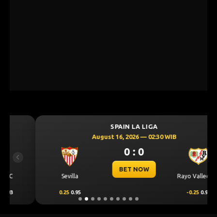
SPAIN LA LIGA
August 16, 2026 — 02:30 WIB
0 : 0
Previous
Next
BET NOW
Sevilla
Rayo Vallecano
0.25
0.95
-0.25
0.95